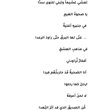
تمشي غشيماً وتبني للنوى سدَّا
يا صحوةَ الغيمِ
 في جنبيهِ أغنيةٌ
 ..  غنَّى لها البرقُ حتَّى راودَ الرعدا
في مذهبِ العشقِ
 أفكارٌ تُراودني
 أنا الضحيةُ مُذ حاربتُهُم فردا
ارحلْ كما رحلوا
 لا لحنَ أعرفهُ
  كُنِ الصديقَ الذي قد آثرَ البُعدا