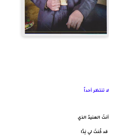
لا تنتظر أحداً
أنتَ العنيدُ الذي
 قد كُنتَ لي نِدَّا