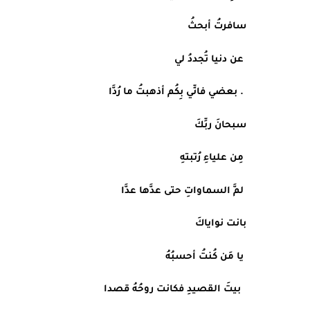
سافرتُ أبحثُ
 عن دنيا تُجددُ لي
 . بعضي فانِّي بِكُم أذهبتُ ما رُدَّا
سبحانَ ربِّكَ
 مِن علياءِ رُتبتهِ
 لمَّ السماواتِ حتى عدَّها عدَّا
بانت نواياكَ
 يا مَن كُنتُ أحسبُهُ
  بيتَ القصيدِ فكانت روحُهُ قصدا