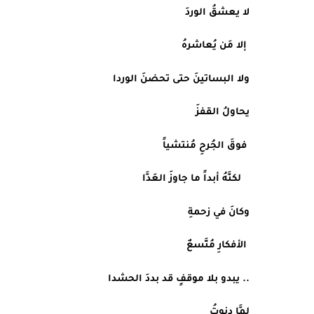
لا يعشقُ الوردَ
 إلا مَن يُعاشرهُ
ولا البساتينَ حتى تحضنَ الوردا
يحاولُ القفزَ
 فوقَ الجُرحِ مُنتشياً
   لكنَّهُ أبداً ما جاوزَ العَدَّا
وكانَ في زحمةِ
 الأفكارِ مُتَّسعٌ
.. يبدو بلا موقفٍ قد بددَ الحشدا
لمَّا دنوتُ