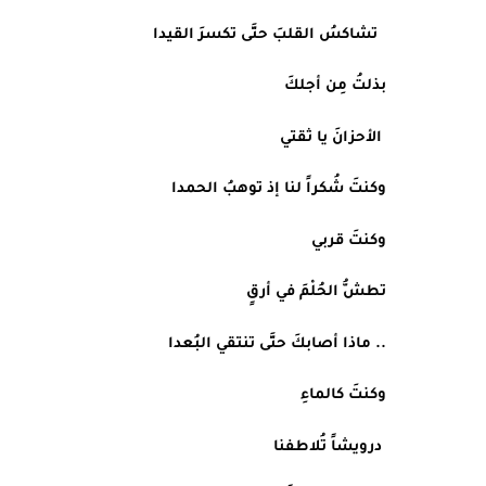
تشاكسُ القلبَ حتَّى تكسرَ القيدا
بذلتُ مِن أجلكَ
 الأحزانَ يا ثقتي
وكنتَ شُكراً لنا إذ توهبُ الحمدا
وكنتَ قربي 
تطشُّ الحُلْمَ في أرقٍ
.. ماذا أصابكَ حتَّى تنتقي البُعدا
وكنتَ كالماءِ
 درويشاً تُلاطفنا