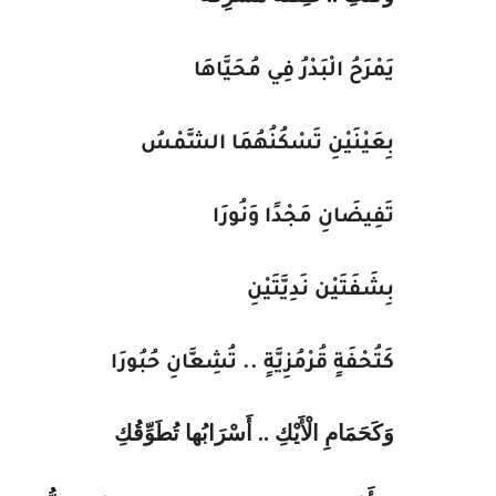
يَمْرَحُ الْبَدْرُ فِي مُحَيَّاهَا
بِعَيْنَيْنِ تَسْكُنُهُمَا الشَّمْسُ
تَفِيضَانِ مَجْدًا وَنُورَا
بِشَفَتَيْن نَدِيَّتَيْنِ
كَتُحْفَةٍ قُرْمُزِيَّةٍ .. تُشِعَّانِ حُبُورَا
وَكَحَمَامِ الْأَيْكِ .. أَسْرَابُها
تُطَوِّقُكِ