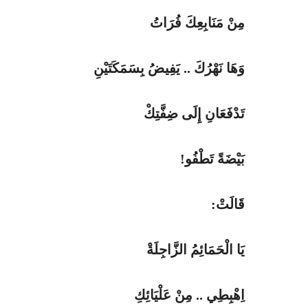
مِنْ
مَنَابِعِكَ فُرَاتُ
وَهَا نَهْرُكَ ..
يَفِيضُ بِسَمَكَتَيْنِ
تَدْفَعَانِ
إِلَى ضِفَّتِكْ
بَيْضَةً
تَطْفُو!
قَالَتْ:
يَا الْحَمَائِمُ الزَّاجِلَةْ
اِهْبِطِي
.. مِنْ
عَلْيَائِكِ