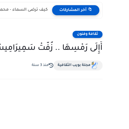
كيف ترضى السماء - محمد
📁 أخر المشاركات
ثقافة وفنون
أَإِلَى رَمْسِهَا .. زُفَّتْ سَمِيرَ
مجلة بويب الثقافية
منذ 3 سنة