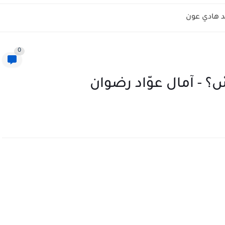
 هادي عون
0
امِيسْ؟ - آمال عوّاد رضوان