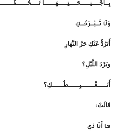
بِــأَجْــــنِـــــحَــــتِـــــهَــــــا
تَــــحُــــــفُّــــــ
وَلَا تَـــــبْـــــرَحُـــــكِ
أَتَرُدُّ
عَنْكِ
حَرَّ
النَّهَارِ
وبَرْدَ
اللَّيْلِ؟
أَتَـــــغْـــــــبِــــــطُــــــكِ؟
قَالَتْ:
ها أَنَا ذي