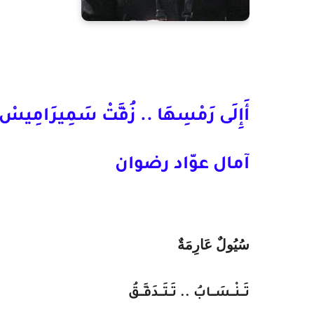
أَإِلَى رَمْسِهَا .. زُفَّتْ سَمِيرَامِيسْ
آمال عوّاد رضوان
سُيُولٌ
عَارِمَةٌ
تَـــنْـــسَـــابُ .. تَــتَـــدَفَّـــقُ