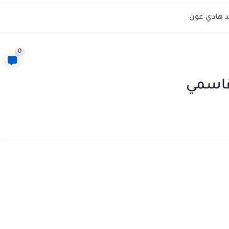
 هادي عون
0
قاسمي