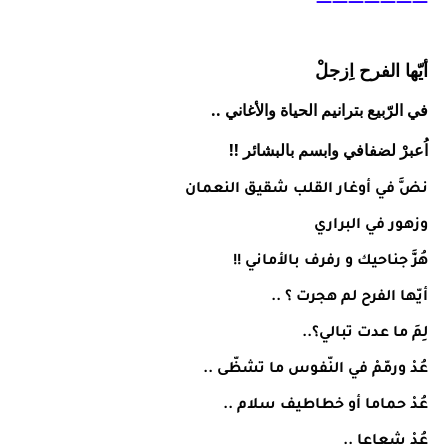
———————
أيّها الفرح اِزجلْ
في الرّبيع بترانيم الحياة والأغاني ..
اُعبرْ لضفافي وابسم بالبشائر !!
نضَّ في أوغار القلب شقيق النعمان
وزهور في البراري
هُزَّ جناحيك و رفرف بالأماني !!
أيّها الفرح لم هجرت ؟ ..
لِمَ ما عدت تبالي؟..
عُدْ ورمّمْ في النّفوس ما تشظّى ..
عُدْ حماما أو خطاطيف سلام ..
عُدْ شعاعا ..