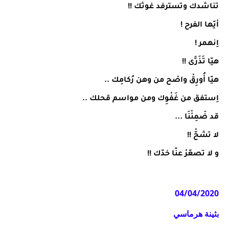
تناشدك وتسترفد غوثك !!
أيّها الفرح !
اِنهمر !
هيّا تَذَرَّى !!
هيّا أُورِقْ واصْح من وهن رُكامِك ..
اِستفق من غَفْوِك ومن مواسم قحلك ..
قد ضَمِئْنَا ...
لا تشحّْ !!
و لا تصعّرْ عنّا خدّك !!
04/04/2020
بثينة هرماسي