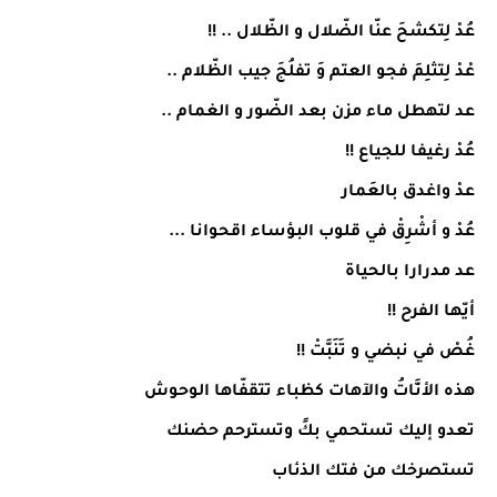
عُدْ لِتكشحَ عنّا الضّلال و الظّلال .. !!
عْدْ لِتثلِمَ فجو العتم وَ تفلُجَ جيب الظّلام ..
عد لتهطل ماء مزن بعد الضّور و الغمام ..
عُدْ رغيفا للجياع !!
عدْ واغدق بالعَمار
عُدْ و أشْرِقْ في قلوب البؤساء اقحوانا ...
عد مدرارا بالحياة
أيّها الفرح !!
غُصْ في نبضي و تَنَبَّتْ !!
هذه الأنَّاتُ والآهات كظباء تتقفّاها الوحوش
تعدو إليك تستحمي بكً وتسترحم حضنك
تستصرخك من فتك الذئاب