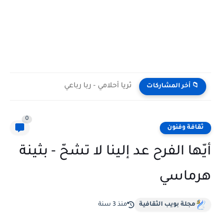
ثريا أحلامي - ربا رباعي
📁 أخر المشاركات
0
ثقافة وفنون
أيّها الفرح عد إلينا لا تشحّ - بثينة
هرماسي
مجلة بويب الثقافية
منذ 3 سنة