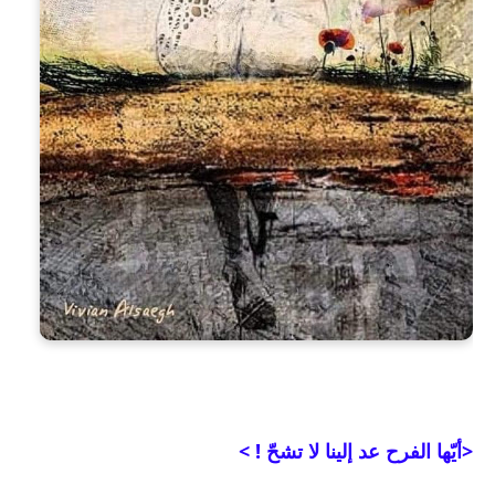
<أيّها الفرح عد إلينا لا تشحّ ! >