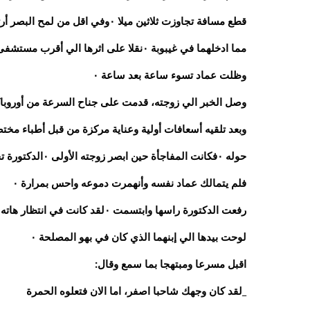
قطع مسافة تجاوزت ثلاثين ميلا ٠وفي اقل من لمح البصر أرتطمت السيارة بشاحنة ثقيلة وانقلبت اكثر من مرة ٠
مما ادخلهما في غيبوبة ٠نقلا على اثرها الي أقرب مستشفى
وظلت عماد تسوء ساعة بعد ساعة ٠
وصل الخبر الي زوجته، قدمت على جناح السرعة من أوروبا 
حوله ٠فكانت المفاجأة حين ابصر زوجته الأولى ٠الدكتورة تجلس على كرسي بجانب فراشه ٠
فلم يتمالك عماد نفسه وأنهمرت دموعه واحس بمرارة ٠
رفعت الدكتورة راسها وابتسمت ٠لقد كانت في انتظار هاته اللحظة، حتى تطمئن عليه ٠فهو قد تجاوز مرحلة الخطر ٠
لوحت بيدها الي إبنهما الذي كان في بهو المصلحة ٠
اقبل مسرعا ومبتهجا بما سمع وقال:
_لقد كان وجهك شاحبا اصفر، اما الان فتعلوه الحمرة