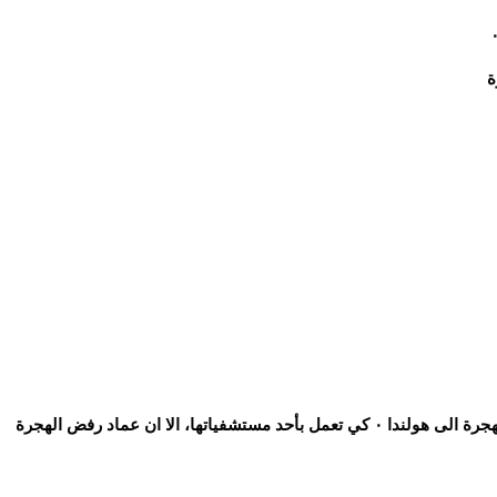
ة
الا ان تلك السعادة لم تتواصل ٠ حين فكرت الدكتورة في الهجرة الى هولندا ٠ كي تعمل بأحد مستشفياتها، الا ان عماد رفض الهجرة