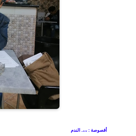
أقصوصة : ،،،. الندم