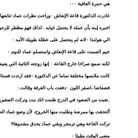
هي حمرة العافية ٠٠٠
غادرت الدكتورة قاعة الإنعاش ٠وراحت نظرات عماد تتابعها حتى اختفت عن بصره ٠
اخبره إبنه بأن عمله لا يحتمل غيابه ٠لذلك فهو مظطر للرحيل
الي هولندا ٠لانه لم يتحصل على عطلة طويلة الأمد ٠
خيم الصمت على قاعة الإنعاش واستسلم عماد للنوم ٠
لكنه سمع صراخا خارج القاعة ٠ إنها زوجته الثانية التي يعيش معها الان ٠التي جاءت صحبة طفليها ٠
كانت ملابسها مختلفة تماما عن الدكتورة ٠فقد ارتدت فستانا
فضفاضا ،اصفر اللون ٠دفعت باب الغرفة وقالت :
_تعبت من الصعود في الدرج ظننت انك مت وتركت الصغيرين يت
ألتحقت بها ممرضة وطلبت منها الخروج، لأن وضع عماد الصح
تركت القاعة وهي تزمجر وبقي عماد يحدق مشدوها!!
مضى الوقت بطيئا ٠