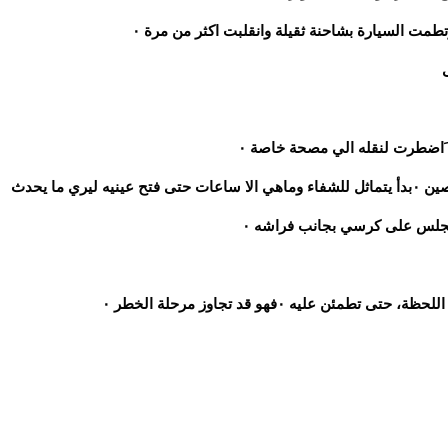
َاضطرت لنقله الي مصحة خاصة ٠
وبعد تلقيه أسعافات أولية وعناية مركزة من قبل أطباء مختصين ٠بدأ يتماثل للشفاء وماهي الا ساعات حتى فتح عينيه ليري ما يحدث