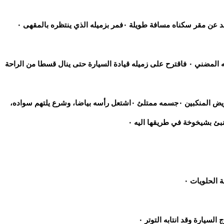
 طويلة ٠فمر بزميله الذي ينتظره بالمقهى ٠
شعر عماد بألم في ظهره. نتيجة العناء الذي يكابده من عمله المضني ٠ فاقترح على زميله قيادة السيارة حتى ينال قسطا من الراحة
كان عماد قد تجاوز عمره الخمسين سنة ٠طويل القامة، عريض المنكبين ٠جسمه ممتلئ ٠اشتعل رأسه بياضا، وشرع يلتهم سواده،
الحلويات ٠