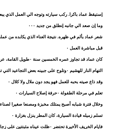
إستيقظ عماد باكرا. ركب سيارته وتوجه الي العمل الذي يبعد عن مقر سكناه مسافة
وما إن صعد الي جانبه إنطلق من جديد ٠٠٠
قبل مباشرة العمل ٠
التهام النار للهشيم ٠وتلوح على جبينه بعض التجاعيد التي تنبئ بشيخوخة في طريقها اليه ٠
وقد ذاع صيته بحبه للعمل فهو يجد دون ملال ولا كلال ٠
تعلم في مرحلة الطفولة ٠حرفة إصلاح السيارات ٠
وخلال فترة شبابه أصبح يمتلك مخبزة ومصنعا صغيرا لصناعة 
تسلم زميله قيادة السيارة، كان المطر ينزل بغزارة ٠
فايام الخريف الأخيرة تحتضر ٠ظلت عيناه مثبتتين على زجاج السيارة وقد انتابه التوتر ٠