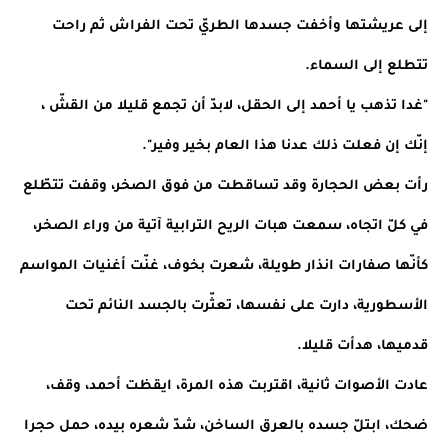
إلى عريشتها وأخفت جسدها الطريّ تحت الفراش ثم راحت 
تتطلع إلى السماء.
"غدا تذهب يا أحمد إلى الحقل، لابدّ أن تجمع قليلا من القشّ ، 
إنّك إن فعلت ذلك عدنا هذا العام بخير وفير".
رأت بعض الحجارة وقد تساقطت من فوق الصخر، وقفت تتطّلع 
في كلّ اتجاه، سمعت هبات الريح الترابية آتية من وراء الصخر، 
كأنّها صفارات انذار طويلة، شعرت بخوف، غنّت أغنيات المواسم 
الأسطورية، دارت على نفسها، تعثّرت بالجسد النائم تحت 
قدميها، هدأت قليلا.
عادت الأصوات ثانية، اقتربت هذه المرة، ايقظت أحمد، وقف، 
ضحك، ابتلّ جسده بالعرق الساخن، شدّ شعره بيده، حمل حجرا 