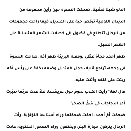
الدلو شيئا فشيئا، ضحكت النسوة حين رأين مجموعة من 
الديدان اللولبية ترقص حية على المنديل، فيما راحت مجموعات 
من الرجال تتطلع في فضول إلى خصلات الشعر المنسابة على 
الظهر النحيل.
ظهر أحمد فجأة غطّى بوقفته البريئة ظهر أمّه ،صاحت النسوة 
في وجهه، تراجع قليلا، حمل المنديل وضعه بخفة على رأس أمّه 
ربتت على كتفه وأثنت عليه.
قال لها:" رأيت الكلاب تحوم حول عريشتنا، هلاّ عدت فربّما تدبّرت 
أمر الدجاجات في شقّ الصخر"
ضحكت أمّ أحمد. اخفت ضحكتها وراء أسنانها اللؤلؤية. رأت 
الرجال يتركون حجارة البئر، ويختفون وراء الصخور الملتوية، عادت 