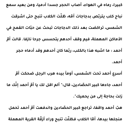
كبيرا، رماه في الهواء، أصاب الحجر جسدا آدميا، ومن بعيد سمع 
نباح كلب يتربّص بدجاجات أمّه، ظلّت الكلاب تنبح حتى اشرقت 
الشمس، تراكضت بعد ذلك الدجاجات تبحث عن حبّات القمح في 
الأماكن المهملة، فيم وقف أحدهم يتحسس جرحا نازفا. قالت أمّ 
أحمد : ما اشبه هذا بالكلب، ربّما كان أحدهم وقد أدماه حجر 
أحمد.
أسرع أحمد تحت الشمس، أومأ بيده هرب الرجل ضحكت أمّ 
أحمد، جاءها كبير الحصّادين، قال:" ألم اقل لك يا أمّ أحمد إنّك ما 
زلت بحاجة إلى من يحميك".
هبّ أحمد واقفا، تراجع كبير الحصّادين واندفعت أمّ أحمد تحمل 
منجلها بيدها، أمّا الكلاب فظلّت تنبح وراء أزقّة القرية المهملة