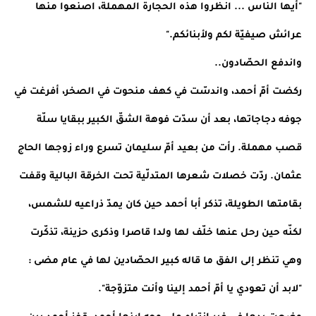
"أيها الناس ... انظروا هذه الحجارة المهملة، اصنعوا منها 
عرائش صيفيّة لكم ولأبنائكم."
واندفع الحصّادون..
ركضت أمّ أحمد، واندسّت في كهف منحوت في الصخر، أفرغت في 
جوفه دجاجاتها، بعد أن سدّت فوهة الشقّ الكبير ببقايا سلّة 
قصب مهملة. رأت من بعيد أمّ سليمان تسرع وراء زوجها الحاج 
عثمان. ردّت خصلات شعرها المتدلّية تحت الخرقة البالية وقفت 
بقامتها الطويلة، تذكر أبا أحمد حين كان يمدّ ذراعيه للشمس، 
لكنّه حين رحل عنها خلّف لها ولدا قاصرا وذكرى حزينة، تذكّرت 
وهي تنظر إلى الفق ما قاله كبير الحصّادين لها في عام مضى : 
"لابد أن تعودي يا أمّ أحمد إلينا وأنت متزوّجة".