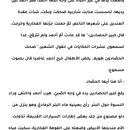
وضعت يدها في غير انتباه على وجه ابنها أحمد، قفز أحمد بين 
يديها، تحسست منابت شاربيه ضحكت وبكت، شدّت عقدة 
المنديل على شعرها الناعم، ثمّ حملت جرّتها الفخارية وخرجت.
قال كبير الحصادين:" ها قد عادت أمّ أحمد ولم تتزوّج، غدا 
تسمعون عشرات الحكايات في حقول الشعير." ضحك 
الحصّادون طويلا. ركض الأطفال خرج أحمد غاضبا قال بصوت 
مسموع:
- أنا هنا أيها الحصّاد.
رفع كبير الحصادين يده في وجه الصّبيّ. هرب أحمد واختفى وراء 
النسوة حول البئر. رأى بعينيه ماء البئر الرماديّ وهو ينزل من 
دلو مصنوع من جلد بعض إطارات السيارات القديمة، تناولت 
الأم منديلها الأبيض وضعته على الفوهة الفخارية، سكبت مياه 