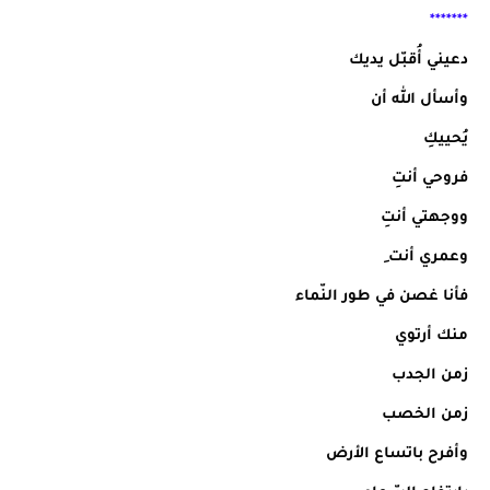
*******
دعيني أُقبّل يديك
وأسأل الله أن
يُحييكِ
فروحي أنتِ
ووجهتي أنتِ
وعمري أنت ِ
فأنا غصن في طور النّماء
منك أرتوي
زمن الجدب
زمن الخصب
وأفرح باتساع الأرض