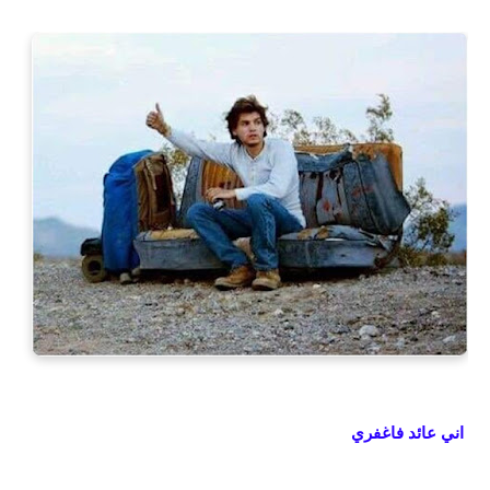
اني عائد فاغفري