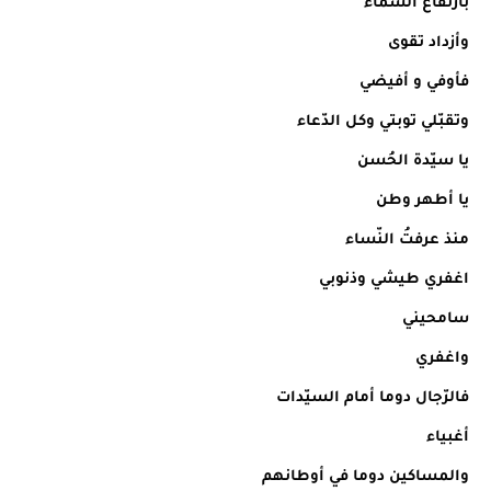
بارتفاع السّماء
وأزداد تقوى
فأوفي و أفيضي
وتقبّلي توبتي وكل الدّعاء
يا سيّدة الحُسن
يا أطهر وطن
منذ عرفتُ النّساء
اغفري طيشي وذنوبي
سامحيني
واغفري
فالرّجال دوما أمام السيّدات
أغبياء
والمساكين دوما في أوطانهم