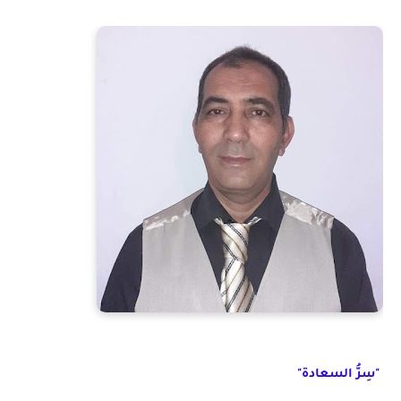
"سِرُّ السعادة"