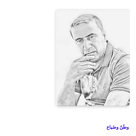
وطَنٌ وضَياع