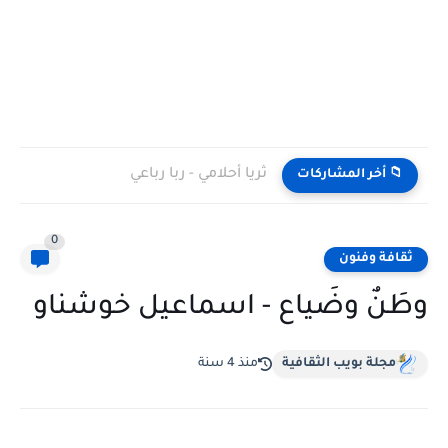
ثريا أحلامي - ربا رباعي
📁 أخر المشاركات
0
ثقافة وفنون
وطَنٌ وضَياع - اسماعيل خوشناو
مجلة بويب الثقافية
منذ 4 سنة