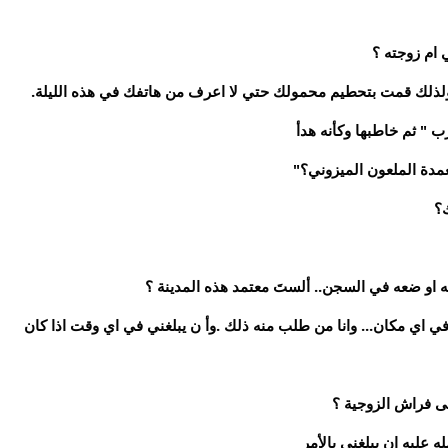
 ام زوجته ؟
لك قمت بتحطيم محمولك حتي لا اعرف من هاتفك في هذه الليلة.
ب " ثم خاطبها وكأنه هدأ
عمدة الملعون الميزوني؟"
ك؟
له او ضعه في السجن.. ألستَ معتمد هذه المدينة ؟
ي اي مكان... وانا من طلب منه ذلك .وأ ن يبلغني في اي وقت اذا كان
لى فراش الزوجية ؟
ه عليه ان يبلغني بالأمر