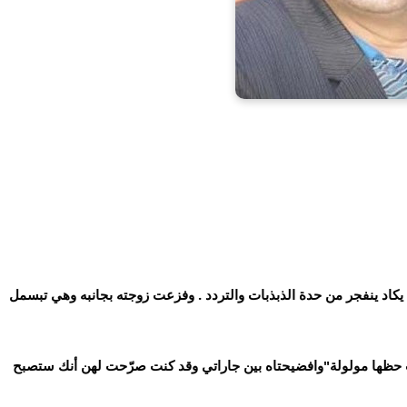
د ينفجر من حدة الذبذبات والتردد . وفزعت زوجته بجانبه وهي تبسمل
دب حظها مولولة"وافضيحتاه بين جاراتي وقد كنت صرّحت لهن أنك ستصبح