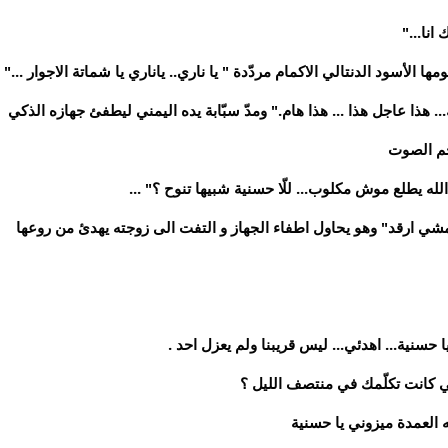
نا..."
الأسود الدنتالي الاكمام مردّدة " يا ناري.. ياناري يا شماتة الاجوار ..."
ا عاجل هذا ... هذا هام." ومدّ سبّابة يده اليمني ليطفئ جهازه الذكي
م الصوت
لله يطلع موش مكلوب... للّا حسنية شبيها تنوح ؟" ...
ي ارقد" وهو يحاول اطفاء الجهاز و التفت الى زوجته يهدئ من روعها
حسنية... اهدئي... ليس قريبنا ولم يعزل احد .
ي كانت تكلّمك في منتصف الليل ؟
العمدة ميزوني يا حسنية