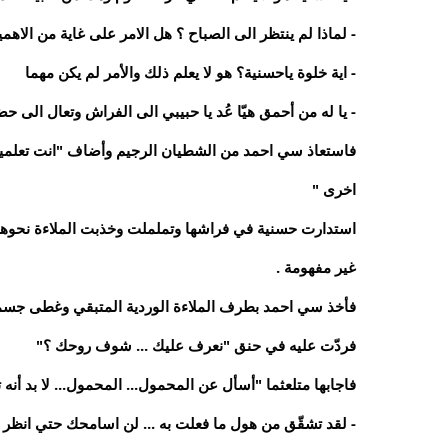
- لماذا لم ينتظر الى الصباح ؟ هل الامر على غاية من الاهمي
- اية خلوة ياحسنية؟ هو لا يعلم ذلك والأمر لم يكن مهما
- يا له من أحمق هيّا عُد يا حبيبي الى الفراش وتعال الى 
فاستعاذ سي احمد من الشطيان الرجيم وأضاف "انت تعلمين أ
اخرى "
استدارت حسنية في فراشها وتململت وخذبت الملاءة نحوها
غير مفهومة .
فأخذ سي احمد بطرف الملاءة الوردية المتبقي وغطى جسمه
فردّت عليه في حنق "نعرف عليك ... شوف روحك ؟"
فاجابها متلعثما "أسأل عن المحمول... المحمول... لا بد أنه
- لقد تشقّق من هول ما فعلت به ... لن اسامحك حتي انظر 