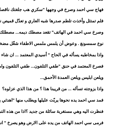
فهاج سي احمد وصرخ في وجهها "سكري هب جلغتك ناقصك ا
فلم تمتثل وأخذت تلطم صدرها شبه العاري و تعدّل قميص نومها 
وصرخ سي احمد في الهاتف" تقعد مصطك ديمه... مصطلك... هذ
نوع سمسونغ . وعوض أن يلمس ملمس الاطفاء شغّل مضخ
واذا بمخاطبه يسأله في الحاح " أسيدي المعتمد ... ان شاء ا
فصرخ المعتمد في حنق "طفي التلفون... طفي التلفون وامش
ويلعن ابليس ويلعن العمدة الأحمق...
واذا بزوجته تسأله ... من قريبنا هذا ؟ من هذا الذي عزلوه؟
فمد سي احمد يده نحوها يربّت عليلها ويطلب منها "اهدئي يا 
فنظرت اليه وهي مستغربة سائلة من جديد ؟اذا من هذه الت
فرمى سي احمد الهاتف من يده على الارض وهو يصرخ " انه 