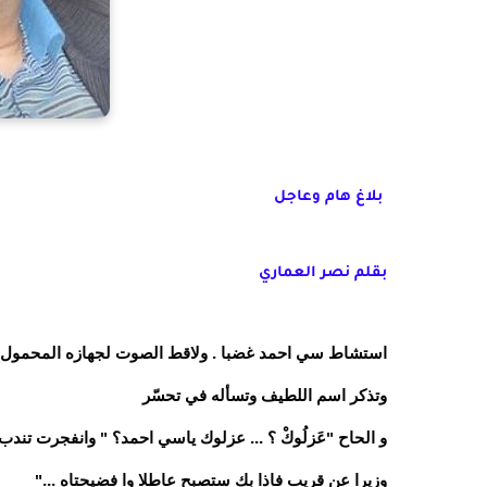
بلاغ هام وعاجل
بقلم نصر العماري
استشاط سي احمد غضبا . ولاقط الصوت لجهازه المحمول يكا
وتذكر اسم اللطيف وتسأله في تحسّر
و الحاح "عَزلُوكْ ؟ ... عزلوك ياسي احمد؟ " وانفجرت تن
وزيرا عن قريب فاذا بك ستصبح عاطلا وا فضيحتاه ..."