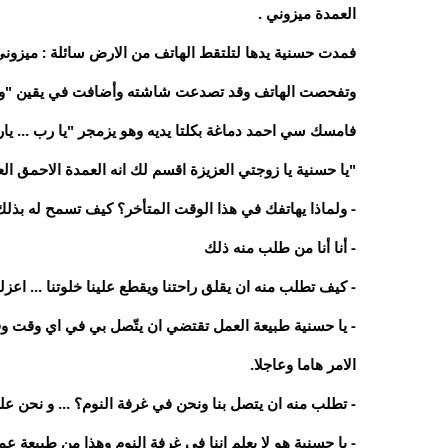
العمدة ميزوني .
فمدت حسنية يدها لتلتقط الهاتف من الارض سائلة : ميزوني
وتفحصت الهاتف وقد تصدعت شاشته وأضافت في يقين "ولذ
فامسك سي احمد دماغة بكلتا يديه وهو يزمجر "يا رب ... يار
"يا حسنية يا زوجتي العزيزة اقسم لك انه العمدة الاحمق ال
- ولماذا يهاتفك في هذا الوقت المتأخر؟ كيف تسمح له بذل
- أنا أنا من طلب منه ذلك
- كيف تطلب منه ان يقلق راحتنا ويقطع علينا خلوتنا ... اعز
- يا حسنية طبيعة العمل تقتضي ان يتّصل بي في اي وقت وف
الامر هاما وعاجلا.
- تطلب منه ان يتصل بنا ونحن في غرفة النوم؟ ... و نحن ع
- يا حسنية هو لا يعلم اننا في غرفة النوم وهذا من طبيعة عمل