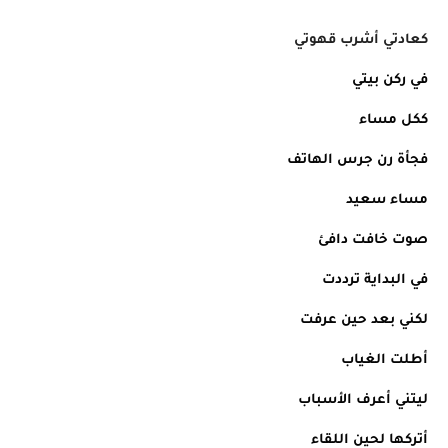
كعادتي أشرب قهوتي 
في ركن بيتي 
ككل مساء 
فجأة رن جرس الهاتف 
مساء سعيد 
صوت خافت دافئ 
في البداية ترددت 
لكني بعد حين عرفت
أطلت الغياب 
ليتني أعرف الأسباب 
أتركها لحين اللقاء 