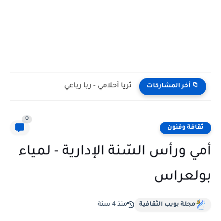
ثريا أحلامي - ربا رباعي
📁 أخر المشاركات
0
ثقافة وفنون
أمي ورأس السّنة الإدارية - لمياء
بولعراس
مجلة بويب الثقافية
منذ 4 سنة