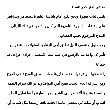
معشر الفتيات والنساء ..
نلبس ثياب سهرة ونحن نقبع أمام شاشة التلفزة ..نتسامر ونتراقص
على إيقاعات السهرة التلفزية التي كان ينشطها في تلك الليالي
الملاح المرحوم نجيب الخطاب .
ومع حلول منتصف الليل تطلق أمي الزغاريد استهلالا بسنة فرح و
تأمر كل واحد منا بالرقص في حلبة بيت الاستقبال فرادى فرادى ثم
جماعة..
_اشطحوا .. وافرحوا ..حد ما هاززها معاه ...سبق الفرح تلقى الفرح
ومع إشراقة العام الجديد تفتح أمي النوافذ وتدعو الله بدوام النعمة
والصحة وتنذرنا ألا ننظر إلى الشيوخ من المارة وٱنما نطيل النظر
لشاب أو شابة كي ينقضي عامنا الجديد يافعا رشيقا مثل شباب أول