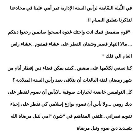
في اللّيلة السّابقة لرأس السنة الإدارية تمر أمي علينا في مخادعنا
لتذكرنا بتعليق الصيام !!
_"قوم مضمض فمك انت واختك غدوة اصبحوا صايمين رجعوا دينكم
... مالا النهار قصير وشقان الفطر على عشاء قمقوم ..عشاء راس
العام الي قلك "
كنا نصغي لكلامها على مضض ..كيف يمكن قضاء دين إفطار أيام من
شهر رمضان لفئة البالغات أن يتلاقى بعيد رأس السنة الميلادية ؟َ
كل النواميس خاضعة لخيارات صوفية ..لابأس أن نصوم لنفطر على
ديك رومي ...ولا بأس أن نصوم بوازع إسلامي كي نفطر على إحياء
تقويم نصراني ..تلتقي المفاهيم في "شون "امي لنيل مرضاة الله
بتسديد دين صوم ونيل مرضاة