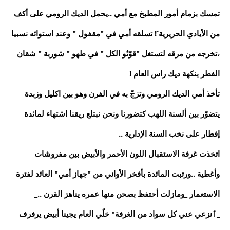
تمسك بزمام أمور المطبخ مع أمي ..يحمل الديك الرومي على أكف
من الأيادي الحريرية َ! تسلقه أمي في "مقفول " وعند استوائه نسبيا
،تخرجه من مرقه لتستغل "قوّتُو الكل " في طهو " شوربة " شقان
الفطر بنكهة ديك راس العام !
تأخذ أمي الديك الرومي وتزجّ به في الفرن وهو بين اكليل وزبدة
يتضوّر بين ألسنة اللهب كتضورنا ونحن نبتلع ريقنا اشتهاء لمائدة
إفطار على نخب السنة الإدارية ..
اتخذت غرفة الاستقبال اللون الأحمر والأبيض بين مفروشات
وأغطية ..ورتبت المائدة بأفخر الأواني من "جهاز أمي" العائد لفترة
الاستعمار _ومازلت أحتفظ بصحن منها عمره يناهز القرن .._
_ٱنزعي عني كل سواد من الغرفة" خلًي العام يجينا أبيض يرفرف