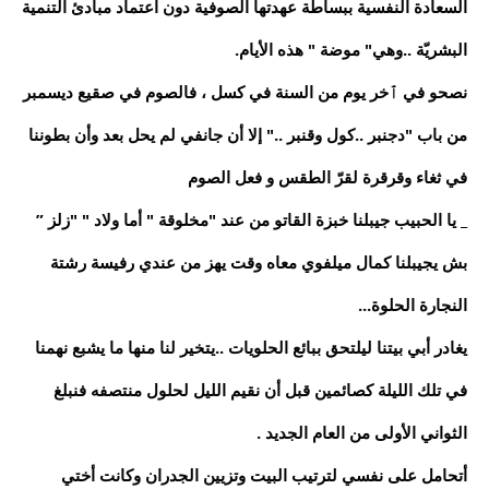
السعادة النفسية ببساطة عهدتها الصوفية دون اعتماد مبادئ التنمية
البشريّة ..وهي" موضة " هذه الأيام.
نصحو في ٱخر يوم من السنة في كسل ، فالصوم في صقيع ديسمبر
من باب "دجنبر ..كول وقنبر .." إلا أن جانفي لم يحل بعد وأن بطوننا
في ثغاء وقرقرة لقرّ الطقس و فعل الصوم
_ يا الحبيب جيبلنا خبزة القاتو من عند "مخلوقة " أما ولاد " "زلز ”
بش يجيبلنا كمال ميلفوي معاه وقت يهز من عندي رفيسة رشتة
النجارة الحلوة...
يغادر أبي بيتنا ليلتحق ببائع الحلويات ..يتخير لنا منها ما يشبع نهمنا
في تلك الليلة كصائمين قبل أن نقيم الليل لحلول منتصفه فنبلغ
الثواني الأولى من العام الجديد .
أتحامل على نفسي لترتيب البيت وتزيين الجدران وكانت أختي