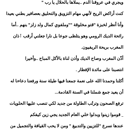
ويجري في عروقنا الدم ..يملاها بالحلال يا رب "
كنت أراكض الريح لأنهي مهام التزويق والتحليق بعصافير بطني بعيدا
وأنا أنظر لخبزة "قتو مخلوقة ""وملفوي كمال ولد زلز" بنهم ..أما
رائحة الديك الرومي وهو يتلظى جوعا بل نارا جعلني أرقب ٱذان
المغرب بريحة الريفيون.
أذّن المغرب وصاح الديك وأذن لناة بالأكل المباح ..وأخيرا
انتصبنا على مائدة الإفطار .
أكلنا وحمدنا الله على نعمة جمعنا فيها طيلة سنة ورفعنا دعاءنا له
أن يعيد جمع شملنا في السنة القادمة...
ترفع الصحون وترتُب الطاولة من جديد لكي تنصب عليها الحلويات
_ قوموا زينوا وبدلوا خلي العام الجديد يجي زين كيفكم
عندها نسرع "للتزيين والتدبيغ " ومن لا يحب القيافة والتجميل من