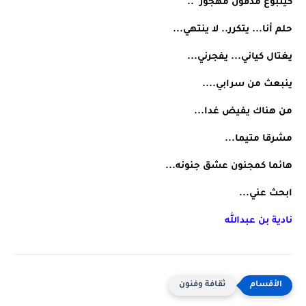
كينبوع مدفون مهجور  .. 
حلم أنا... يتكرر.. لا ينتهي... 
يغتال كياني... يفجرني... 
ينبعث من سرابي.... 
من هناك يفيض غدا... 
مشرقا متيما... 
هائما كمجنون عشق جنونه... 
ابحث عني... 
نادية بن عبدالله
ثقافة وفنون