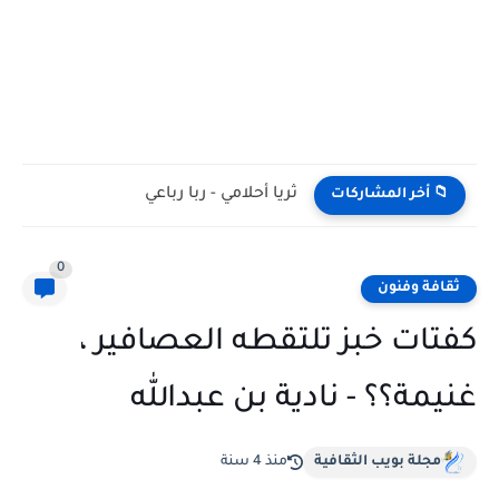
ثريا أحلامي - ربا رباعي
📁 أخر المشاركات
0
ثقافة وفنون
كفتات خبز تلتقطه العصافير ،
غنيمة؟؟ - نادية بن عبدالله
مجلة بويب الثقافية
منذ 4 سنة