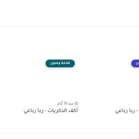
ن
ثقافة وفنون
منذ 10 أيام
- ربا رباعي
أكف الذكريات - ربا رباعي