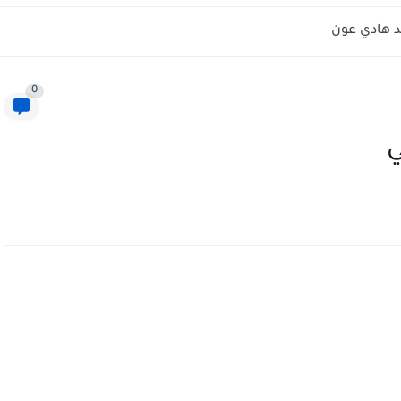
 هادي عون
0
ي