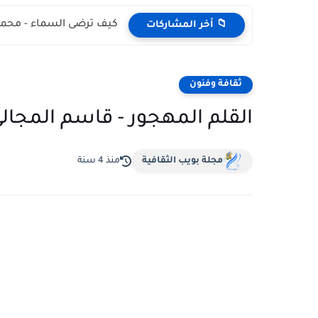
كيف ترضى السماء - محمد
📁 أخر المشاركات
ثقافة وفنون
القلم المهجور - قاسم المجال
مجلة بويب الثقافية
منذ 4 سنة