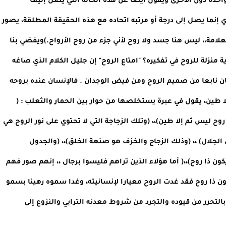
شك يكن لك الحب أيضا)، فما من تصفيق يصدر عن يدا واحدة دون الأخرى ويقول أيضا عن هذه الحالة التي يصل إليها 
الصوفي، الفناء في الله عدم إحساسه بهذا الجسد المادي إنما يصل إلى درجة أو مرتبه اتحاده مع هذه الحقيقة المطلقة، يصور 
هذه الحالة بالقول : (مكاني هو لا مكان و علامتي ليست بعلامة،، ليس هنا جسد ولا روح لأني جزء من روح الأرواح.)ويفضي بنا 
هذا السياق الى ركن من أركان جليل الكلام عند مولانا، فأية منزلة للروح في تفكيره؟ "امتاع الروح" إن جليل الكلام الذي صاغه 
جلال الدين الرومي لينحت من مادته تمثاله الابداعي قد كان نابعا من صميم الروح ومن فيض الوجدان . فالإنسان عنده بروحه 
قبل كل شيء،وعندما لا تكون روح حسب قوله ليس ثم إلا طين، يقول في عبرة يستخلصها من حوار بين الحمار والثعلب : ( 
عندما لا يكون نور في القلب لا يكون قلبا) وعندما لا تكون روح ليس ثم إلا طين)،، (وتلك الزجاجة التي لا تحتوي على نور الروح هي 
قارورة بول لا نسميها قنديلا ونور المصباح عطية من ذي الجلال) ،، (وذلك الزجاج والخزف هو صنعة الخلق)،، (والجدول 
الحقيقي هو الذي يحتوي على ماء) ، ( والإنسان هو الذي يكون ذا روح)،،( أما هؤلاء الذين تراهم فليسوا برجال ،، إنهم صور فهم 
موتى الخبز وقتلى الشهوة). وما دام الإنسان هو الذي يكون ذا روح فقد غدت الروح معيارا لإنسانيته، وغدا سموه رهينا بسمو 
روحه المتعالية عن رغبات الجسد وهي لا تبلغ كمالها إلا بالتحرر من قيوده والتجرد من شروط معدنه الترابي والنزوع إلى 