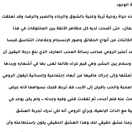
الوجود    
لقد عاش جلال الدين الرومي في تجربة العشق الإلهي هذه حياة روحية ثرية وغنية بالشوق والرجاء والصبر والرضا، وقد تعلقت 
روحه بعشق محبوبه الأزلي إله الحب والرحمة والحق والجمال،  حتى أضحت لديه كل مظاهر الألفة بين المخلوقات في هذا 
الكون نفحة من نفحات ذلك العشق الأسمى، وكل مافي الكائنات من أنواع الحقائق وصور الإنسجام وعلامات التناسق قبسا 
من ذلك الحق السرمدي وتجلى لذلك الجمال المطلق. وقد أعتبر الرومي صاحب رسالة المحب العارف الذي بلغ درجة اليقين أن 
ينشره بين العالمين، وأن يكون بذلك داعية حب وتسامح وسلام بين البشر، وهي قيم غراء طالما تغنى بها في أشعاره ورددها 
في حكاياته الرمزية، وكانت تجربته الروحية هي سبيله إلى تمثلها وإلى إدراك مافيها من أبعاد إجتماعية وإنسانية.(يقول الرومي 
في وصفه لتجربة العشق الصوفي أو الحب الإلهي، ( إن المحبة والحب باقيان إلى الأبد،، فلا تربط قلبك بسواهما لأنه عرض 
زائل)،ويقول في حديثه عن هذه الوحدة: ( ونظرت حولي أبحث عنه فلم أجده،، ثم تفقدت قلبي وفيه وجدته ،، ولم يكن يوجد في 
مكان سواه ) وتلك هي الحقيقة التي تثبتها الوحدة الروحية مع الذات الإلهية، وبرأي الرومي أنه لكي ندرك تجربة العشق 
الصوفي في وحدة الوجود بأبعادها ونصل إلى حقيقتها يلزمنا عشق حقيقي لله، وهذا العشق الحقيقي يكون باستطاعته وأن 