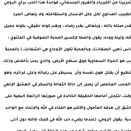
يكون قادرا على حرق لهيب وجودنا الظاهر المادي، وعلى تحريرنا من الكبرياء والغرور الجسماني، فوحدة هذا الحب برأي الرومي 
الخالص المختلف عن الغراميات الدنيوية، سيكون مثل الطبيب المداوي لكل علل الإنسان واستقامته، ولا يتعافى المرء 
بصحبة ولا بوجود حب دنيوي، ولا بوجود مال، بل يتعافى بقدر صلته بالله ، ويتعافى بقدر رضاه ، وبقدر كونه حقيقي، بكونه جميل 
داخليا لا ظاهريا فقط، ويتعافى المرء بقدر صراحته وصدقه، ولينه ووده، يقول واصفا لإكسير المحبة الصوفية في المثنوي : 
(أن المحبة تجعل المر حلو المذاق)، ( بالمحبة  يغدو النحاس ذهبي الصفات)،، وبالمحبة تكون الأوجاع هي الشفاء)،، ( بالمحبة  
يبعث الميت حيا)،، (بالمحبة تجعل من الملك عبدا). والحب هو الحياة السماوية فوق سطح الأرض، والذي يحب بأخلاص وذلك 
العاشق الصادق كما يرى جلال الدين الرومي، هو من يستطيع أن يقتل هوى نفسه وأن  يسيطر على رغباته وعلى غرائزه، وهو 
من ينحي الغرور والأنانية من نفسه جانبا ويجب على هذا المحب المخلص أن يصل إلى حالة الثمالة والسكر في العشق الإلهي 
لدرجة أن ينسى نفسه لكي يستطيع أن يرفعها بنفس الوقت، لتتجلى أمامها الحقيقة الخالدة في صورتها الرائعة البهية على 
حد تعبيره وهذه الحالة كما يرى الرومي ستوصل هذا العاشق إلى هدفه المأمول والأكبر هو الفناء في الله والإتحاد مع الواحد 
وبذلك يحظى هذا الصوفي العاشق الحياة الأبدية السرمدية. يقول الرومي: (عندما يضيء حب الله في قلبك فالله دون أدنى 