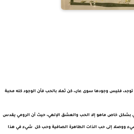
(إن الروح التي ليس شعارها الحب الحقيقي من الخير ألا توجد، فليس وجودها سوى عار،، كن ثملا بالحب فأن الوجود كله محبة 
أن العامود الفقري للتصوف بشكل عام ولصوفية الرومي بشكل خاص ماهو إلا الحب والعشق الإلهي، حيث أن الرومي يقدس 
الحب بمعناه الرحب الذي يبدأ بحب الله بداية وقبل كل شيء ووصلا إلى حب الذات الطاهرة الصافية وحب كل  شيء في هذا 