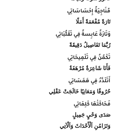
مُنَاجِيَةً إِحْسَاسَاتِي
تَارَةً مُفْعَمَةً أَمَلًا
وَتَارَةً عَابِسةً فِي تَقَلُّبَاتِي
رُبَّمَا تَفَاصِيلُ دَقِيقَةً
تَكْمُنُ فِي تَلْمِيحَاتِي
فَأَنَا شَاعِرَةٌ مُرْهَفَةٌ
أَتَلَدَّدُ فِي هَمَسَاتِي
حُرُوفًا وَمَعَانِيًا خَالَجَتْ عَقْلِي
فَحَاكَتْهَا كَلِمَاتِي
صَدَى وَحْيٍ جَمِيلٍ
وَتَزَامُنِ اَلْأَحْدَاثَ وَاَلْآتِي