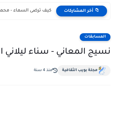
كيف ترضى السماء - محمد
📁 أخر المشاركات
المسابقات
نسيج المعاني - سناء ليلاني ال
مجلة بويب الثقافية
منذ 4 سنة