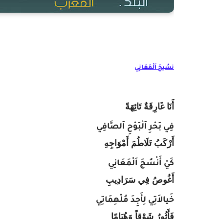
نسُيجَ اَلْمَعَانِي
أَنَا غَارِقَةٌ تَائِهَةً
فِي بَحْرِ اَلْبَوْحِ اَلصَّافِي
أَرْكَبُ تَلَاطُمَ أَمْوَاجِهِ
كَيْ أَنْسُجَ اَلْمَعَانِي
أَغُوصُ فِي سَرَادِيبِ
خَيالاَتِي لِأَجِدَ مُلْهِمَاتِي
فَأَثُورُ شَوْقاً وَهُيَامًا