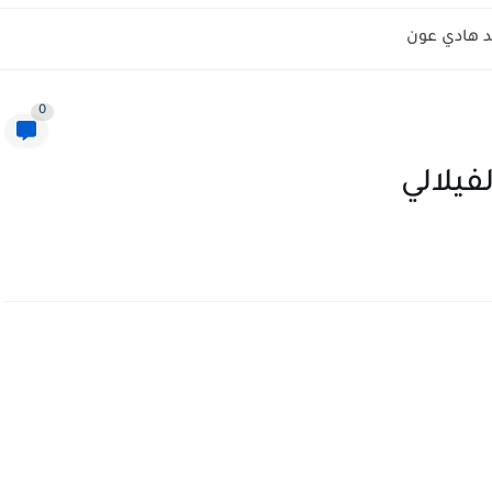
 هادي عون
0
فيلالي