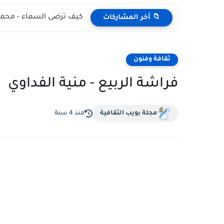
كيف ترضى السماء - محمد
📁 أخر المشاركات
ثقافة وفنون
فراشة الربيع - منية الفداوي
مجلة بويب الثقافية
منذ 4 سنة