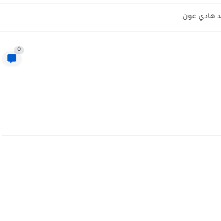
 هادي عون
0