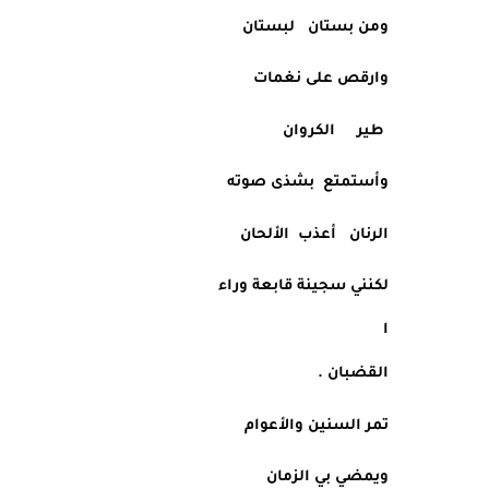
ومن بستان   لبستان
وارقص على نغمات
 طير     الكروان
وأستمتع  بشذى صوته
الرنان   أعذب  اﻷلحان
لكنني سجينة قابعة وراء
ا
القضبان . 
تمر السنين واﻷعوام
ويمضي بي الزمان