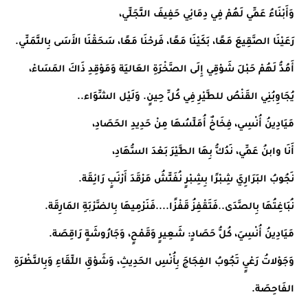
وَأَبْنَاءُ عَمِّي لَهُمْ فِي دِمَائِي حَفِيفَ التَّجَلِّي،
رَعَيْنَا الصَّقِيعَ مَعًا، بَكَيْنَا مَعًا، فَرحْنَا مَعًا، سَحَقْنَا الأَسَى بِالتَّمَنِّي.
أَمُدُّ لَهُمْ حَبْلَ شَوْقِي إِلَى الصَّخْرَةِ العَاليَة وَمَوْقِدِ ذَاكَ المَسَاءْ،
يُجَاوِبُنِي القَنْصُ للطَّيْرِ فِي كُلِّ حِينٍ. وَلَيْل الشِّوَاء..
مَيَادِينُ أُنْسِي، فِخَاخٌ أُمَلِّسُهَا مِنْ حَدِيدِ الحَصَادِ،
أَنَا وابنُ عَمِّي، نَدُكُّ بِهَا الطَّيْرَ بَعْدَ السُّهَادِ،
نَجُوبُ البَرَارِيَ شِبْرًا بِشِبْرٍ نُفَتِّشُ مَرْقَدَ أَرْنَبٍ رَائِقَة.
نُبَاغِتُهَا بِالصَّدَى..فَتَقْفِزُ قَفْزًا....فَنَرْمِيهَا بِالضَّرْبَةِ المَارِقَة.
مَيَادِينُ أُنْسِيَ، كُلُّ حَصَادٍ: شَعِيرٍ وَقَمْحٍ، وَجَارُوشَةٍ رَاقِصَة.
وَجَوْلاتُ رَعْيٍ تَجُوبُ الفِجَاجَ بِأُنْسِ الحَدِيثِ، وَشَوْقِ اللِّقَاءِ وَبِالنَّظْرَةِ 
الفَاحِصَة. 