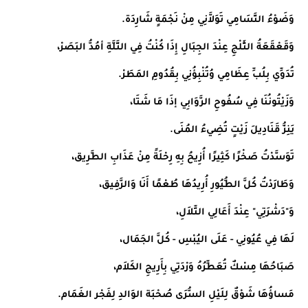
وَضَوْءُ التَّسَامِي تَوَلاَّنِي مِنْ نَجْمَةٍ شَارِدَة.
وَقَعْقَعَةُ الثَّلْجِ عِنْدَ الجِبَالِ إِذَا كُنْتُ فِي التَّلَّةِ أمُدُّ البَصَرْ،
تُدَوِّي بِلُبِّ عِظَامِي وُتُنْبِؤُنِي بِقُدُومِ المَطَرْ.
وَزَيْتُونُنَا فِي سُفُوحِ الرَّوَابِي إذَا مَا شَتَا،
يَنِزُّ قَنَادِيلَ زَيْتٍ تُضِيءُ المُنَى.
تَوَسَّدْتُ صَخْرًا كَثِيرًا أُزِيحُ بِهِ رِحْلَةً مِنْ عَذَابِ الطَّرِيق،
وَطَارَدْتُ كُلَّ الطُّيُورِ أُرِيدُهَا طُعْمًا أَنَا وَالرَّفِيق،
وَ"دَشْرَتِي" عِنْدَ أَعَالِي التِّلاَلِ،
لَهَا فِي عُيُونِي - عَلَى اليُبْسِ - كُلَّ الجَمَال،
صَبَاحُهَا مِسْكٌ تُعَطِّرُهُ وَرْدَتِي بِأَرِيجِ الكَلاَم،
مَساؤُهَا شَوْقٌ لِلَيْلِ السُّرَى صُحْبَة الوَالدِ لِفَجْر الغَمَام.