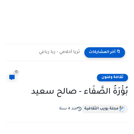
ثريا أحلامي - ربا رباعي
📁 أخر المشاركات
0
ثقافة وفنون
بُؤْرَةُ الصَّفَاء - صالح سعيد
مجلة بويب الثقافية
منذ 4 سنة