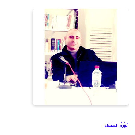
بُؤْرَةُ الصَّفَاء