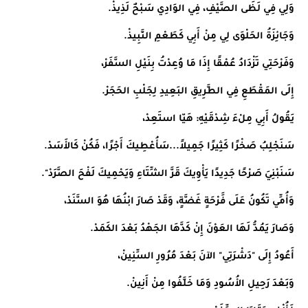
وَلِي فِي لَظَى الصَّيْفِ، فِي الوَادِي سَبْحٌ لَذِيذْ.
وَجَائِزَةُ الحَلْوَى لِي مِنْ أَبِي كَطَعْمِ النَّبِيذْ.
وَفَرْحَتِي تَزْدَادُ عُمْقًا إِذَا مَا وُعِدْتُ بِنَيْلِ السَّفَرْ،
إِلَى المَقْطَعِ فِي الطَّرِيقِ البَعِيدِ لِجَلْبِ الحَجَرْ.
يَقُولُ أَبِي مِلْءَ شِدْقَيْهِ: هَيّا استَعِدْ،
سَنَجْلِبُ صَخْرًا كَثِيرًا جَمِيلاً...سَأُعْطِيكَ أَجْرًا، فَكُنْ كَالأَسَدْ.
سَنَبْنِيَ صَرْحًا جَدِيدًا يَأْوِيكَ قَرَّ الشِّتَاءِ وَيَحْمِيكَ لَفْحَ الصَّرَدْ".
وَأُمِّي تَكُونُ عَلَى فََرْحَةٍ غَضَّةٍ، وَقَدْ صَارَ ابْنُهَا هُوَ السَّنَدْ،
وَصَارَ يَمُدُّ لَهَا العَوْنَ إِنْ كَدَّهَا الجَهْدُ بَعْدَ الكَمَدْ.
أَعُودُ إِلَى "دَشْرَتِي" الآنَ بَعْدَ مُرُورِ السِّنِينْ،
وَبَعْدَ رَحِيلِ الأُسُودِ وَمَا خَلَّفُوا مِنْ أَنِينْ.