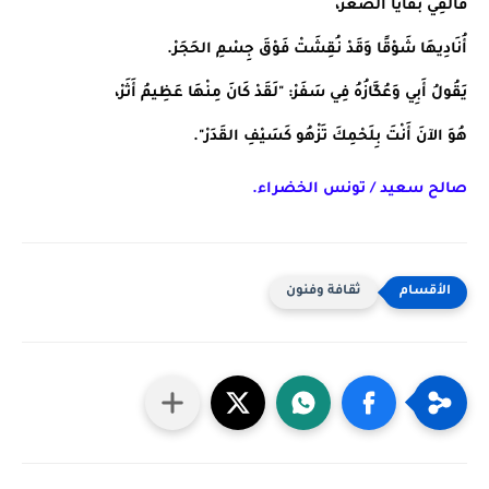
فَأُلْفِي بَقَايَا الصِّغَرْ،
أُنَادِيهَا شَوْقًا وَقَدْ نُقِشَتْ فَوْقَ جِسْمِ الحَجَرْ.
يَقُولُ أَبِي وَعُكَّازُهُ فِي سَفَرْ: "لَقَدْ كَانَ مِنْهَا عَظِيمُ أَثَرْ،
هُوَ الآنَ أَنْتَ بِلَحْمِكَ تَزْهُو كَسَيْفِ القَدَرْ". 
صالح سعيد / تونس الخضراء.
ثقافة وفنون