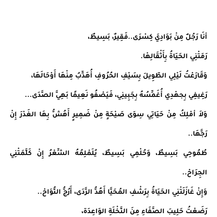
أنَا رَجُلٌ مِنْ بَوَادِيَ كِسْرَى..فَقِيرٌ، بَسِيطٌ،
رَمَتْنِي الحَيَاةُ بِأَثْقَالِهْا.
وَقَارَعْتُ لَيْلِي الطّوِيلَ بِسَيْفِ الحُرُوفِ أُهَذِّبُ مِنْهَا أَوْحَالَهَا،
رَغِيفِي بِجهْدِي أُغَمِّسُهُ بِجَبِينِي، فَيَصْفُو نَعِيمًا بَهِيَّ الصَّدَى...
وَلاَ أمْلِكُ مِنْ حَيَاتِي سِوَى صَيْحَةٍ مِنْ ضَمِيرٍ أَهُشُّ بِهَا الغَدْرَ إِنْ 
رَجَّهَا..
طُمُوحِي بَسِيطٌ، وَحُلْمِي بَسِيطٌ، يُلَمْلِمُهُ الشِّعْرُ إِنْ كَلَّمَتْنِي 
الجِرَاحْ..
وَإِنْ غَازَلَتْنِي الحَيَاةُ بِرَشْفِ المُحَيَّا أَهُدُّ الرَّدَى، أَرُجُّ النُّوَاحْ..
رَضَعْتُ حَلِيبَ الصَّفَاءِ مِنَ النَّخْلَةِ الوَاعِدَة،