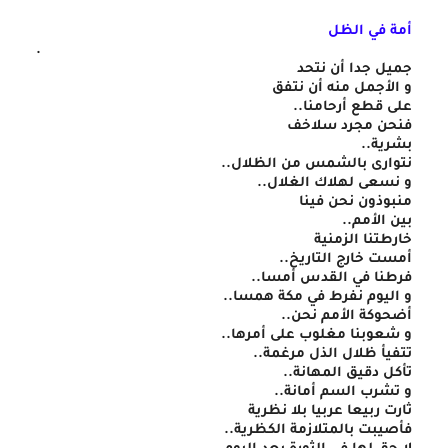
أمة في الظل
.
جميل جدا أن نتحد
و الأجمل منه أن نتفق
على قطع أرحامنا..
فنحن مجرد سلاخف
بشرية..
نتوارى بالشمس من الظلال..
و نسعى لهلاك الغلال..
منبوذون نحن فينا
بين الأمم..
خارطتنا الزمنية
أمست خارج التاريخ..
فرطنا في القدس أمسا..
و اليوم نفرط في مكة همسا..
أضحوكة الأمم نحن..
و شعوبنا مغلوب على أمرها..
تتفيأ ظلال الذل مرغمة..
تأكل دقيق المهانة..
و تشرب السم أمانة..
ثارت ربيعا عربيا بلا نظرية
فأصيبت بالمتلازمة الكظرية..