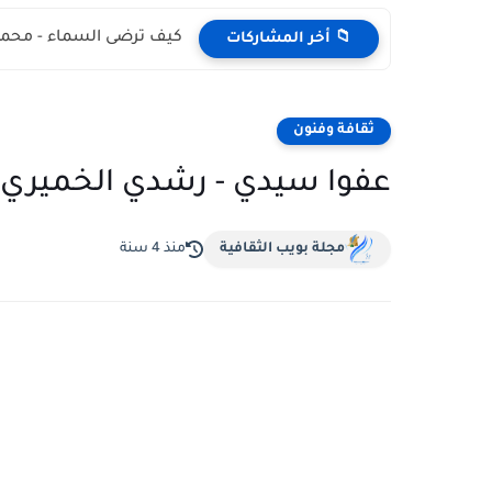
كيف ترضى السماء - محمد
📁 أخر المشاركات
ثقافة وفنون
عفوا سيدي - رشدي الخميري
مجلة بويب الثقافية
منذ 4 سنة