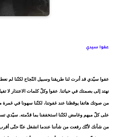
عفوا سيدي
عفوا سيّدي قد أنرت لنا طريقنا وسبيل النّجاح لكنّنا لم نعط
نهتد إلى بصمتك في حياتنا. عفوا وكلّ كلمات الاعتذار لا 
من صوتك هاتفا يوقظنا عند غفوتنا، لكنّنا سهونا في غمرة ما
على كلّ مبهم وغامض لكنّنا استخففنا بما قدّمته. سيّدي تست
من شأنك لأنّك رفعت من شأننا عندما انشغل عنّا حتّى أقرب ال