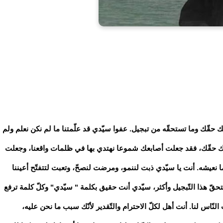
ك حقّك وما تستحقّه من تبجيل. عفوا سيّدي قد علّمتنا ما لم نكن نعلم ولم
تفيك حقّك، فقد جعلت أصابعك شموعا نهتدي بها في ظلمات واقعنا، وجعلت
 نعيشه. أنت يا سيّدي ذبت لننمو، ومرضت لنصحّ، وتعبت لتتفتّح أعيننا
حقّ هذا التّبجيل وأكثر، سيّدي أنت حقيق بكلمة " سيّدي" وكلّ كلمة ترفع
نّاس لنا. أنت أهل لكلّ الاحترام والتّقدير لأنّك سبب ما نحن عليه،