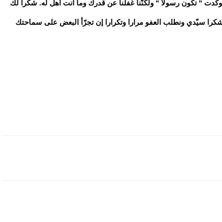
كدت " تكون رسولا " ولكنّنا غفلنا عن قدرك وما أنت اهل له. شكرا لك
شكرا سيّدي ونطلب العفو مرارا وتكرارا إن تجرّأ البعض على سماحتك