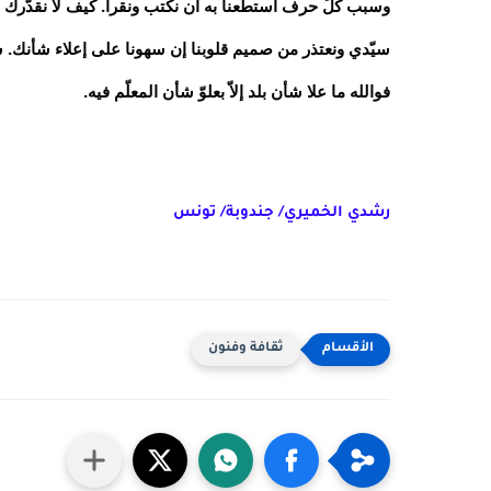
وسبب كلّ حرف استطعنا به أن نكتب ونقرأ. كيف لا نقدّرك و
سيّدي ونعتذر من صميم قلوبنا إن سهونا على إعلاء شأنك. 
فوالله ما علا شأن بلد إلاّ بعلوّ شأن المعلّم فيه.
رشدي الخميري/ جندوبة/ تونس
ثقافة وفنون