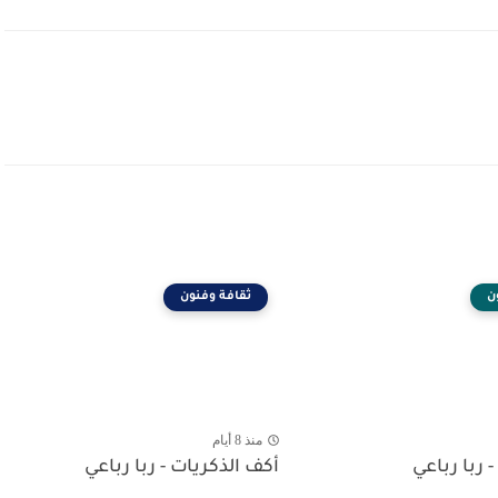
ن
ثقافة وفنون
منذ 8 أيام
- ربا رباعي
أكف الذكريات - ربا رباعي