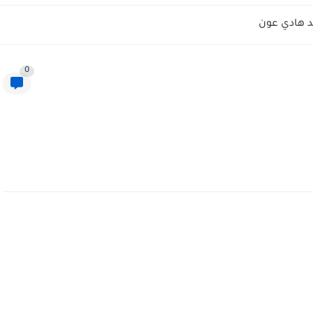
 هادي عون
0