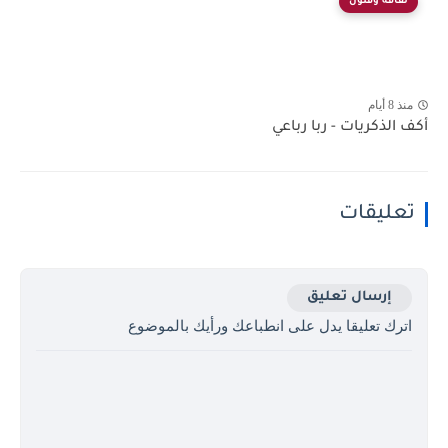
ثقافة وفنون
منذ 8 أيام
أكف الذكريات - ربا رباعي
تعليقات
إرسال تعليق
اترك تعليقا يدل على انطباعك ورأيك بالموضوع