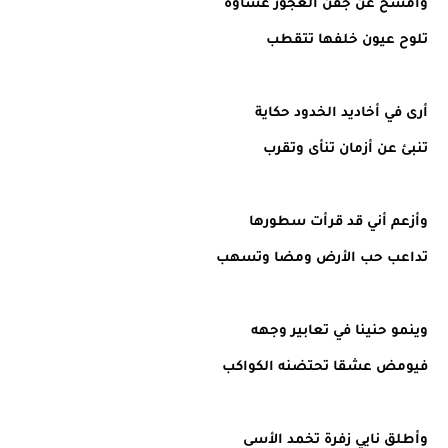
وأمسح عن جفن العجوز غشاوة
تلوح عيون خلفها تتقطب
أرى في أخاديد الخدود حكاية
تنبئ عن أزمان تنأى وتقرب
وأزعم أني قد قرأت سطورها
تداعب حب الأرض ومضا وتسهب
وينمو حنينا في تعابير وجهه
فيومض عشقا تحتضنه الكواكب
وأطلق نايي زفرة تخمد الأسى