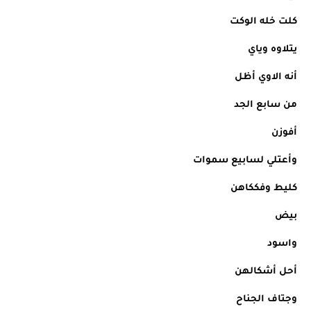
كلت خله الوكت
يتلاوه وياي
أنه الاوي أظل
من سابع الجد
أفوزن 
وأعتلي لسابيع سموات
كليط وفككاهن
بيض 
واسود 
أحل أشكالهن
وجتاف الجناح