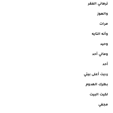
ترهاني الفقر
والعوز
مرات
وآنه التايه
وحيد
ومالي أحد
أحد
رديت أعلى بيتي
بطرك الهدوم
لكيت البيت
مجفي  