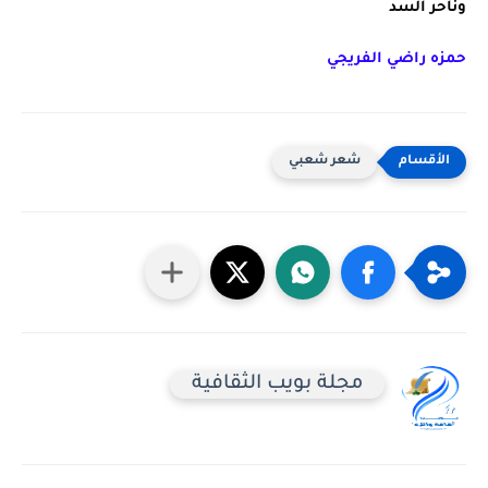
وناحر السد 
حمزه راضي الفريجي
شعر شعبي
مجلة بويب الثقافية