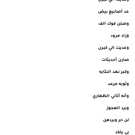
عد أصابيع بيض
وصلن فوك الف
وزاد مرود
وعديت الي كبرن
صارن أحديثات
وكبر نهد النثايه
وثوبه مرعد
وأنه أتاني الظهاري
وبرد العجوز
لن حر وبردهن
بي يلكد