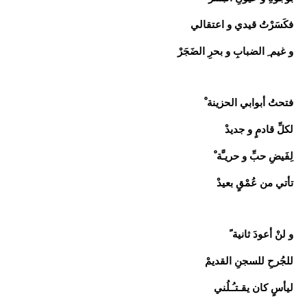
فكَسَرْتُ قيدي و اعتقالي
و غيم ِ الضبابِ و بحرِ الضَجَرْ
فتحتُ أبوابي الحزينة ْ
لكلِّ قادمٍ و جديدْ
لِفَيضِ حبِّ و حريـَّة ْ
تأتي من عُمْقٍ بعيدْ
و لنْ أعودَ ثانية ً
للجُرحِ للسجنِ القديمْ
ليأسٍ كان يقـتـُـلُني