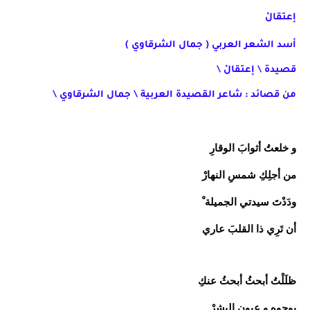
إعتقالْ
أسد الشعر العربي ( جمال الشرقاوي )
قصيدة \ إعتقالْ \
من قصائد : شاعر القصيدة العربية \ جمال الشرقاوي \
و خلعتُ أثوابَ الوقارِ
من أجلِكِ شمسِ النهارْ
ودَدْتَ سيدتي الجميلة ْ
أن تَرِي ذا القلبَ عاري
ظلَلْتُ أبحثُ أبحثُ عنكِ
بوجوهِ و عيونِ البشرْ