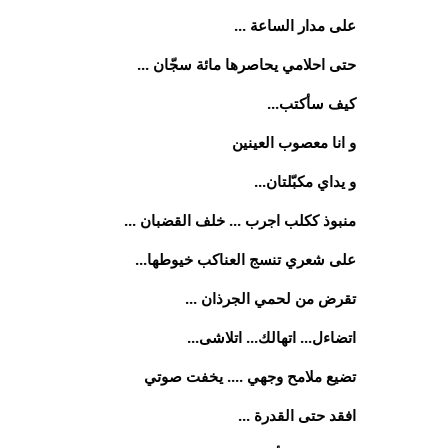
على مدار الساعة ...
حتى احلامي يحاصرها مائة سجّان ...
كيف سأكتب...
و انا معصوب العينين
و يداي مكبّلتان...
منبوذ ككلب اجرب ... خلف القضبان ...
على شعري تنسج العناكب خيوطها...
تقرض من لحمي الجرذان ...
اتضاءل... اتهالك... اتلاشى...
تضيع ملامح وجهي .... يخفت صوتي
افقد حتى القدرة ...