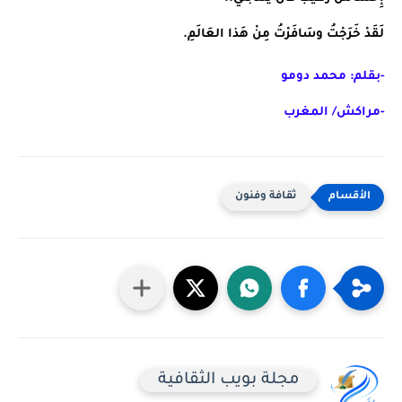
لَقَدْ خَرَجْتُ وسَافَرْتُ مِنْ هَذا العَالَمِ.
-بقلم: محمد دومو
-مراكش/ المغرب
ثقافة وفنون
مجلة بويب الثقافية