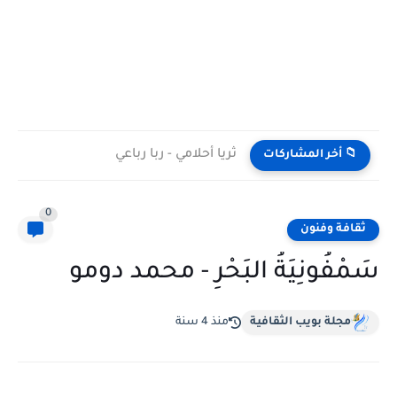
ثريا أحلامي - ربا رباعي
📁 أخر المشاركات
0
ثقافة وفنون
سَمْفُونِيَةُ البَحْرِ - محمد دومو
مجلة بويب الثقافية
منذ 4 سنة