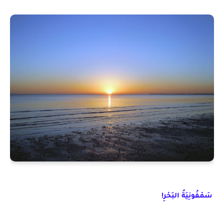
سَمْفُونِيَةُ البَحْرِ!