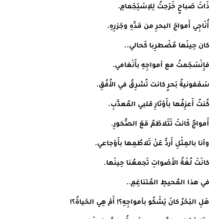
ذَاتَ صَباحٍ خَرَجتُ لِلإسْتِجْمامِ.
أُنَاجِي أَمواجَ البحرِ من مَدِّهِ وجَزرِهِ.
كان حِينَها مُضْطرِبا كَحالي..
فإِنْسَجَمتُ مع أمواجِهِ بأَنْغامي.
سَمْفونيةُ بَحرٍ كانت تُشرِقُ في الأُفُقِ.
كُنتُ أَعزِفُها بأَوْثارِ قلبي المُعذَّبِ.
أَمواجٌ كَانتْ تَتَلاطَمُ مَعَ الصُّخورِ.
وأنا بالمِثْلِ أَردُّ عَنْ تَلاطُمِها بأَوْجاعي.
كانَتْ لُغَةُ الأَصْواتِ تَجمعُنا حِينَها.
في هذا المُحيطِ المُتناغِمِ..
هَلِ البَحْرُ كانَ يَشْكُو بأمواجِهِ؟! أَمْ هِي الحَياةُ؟!