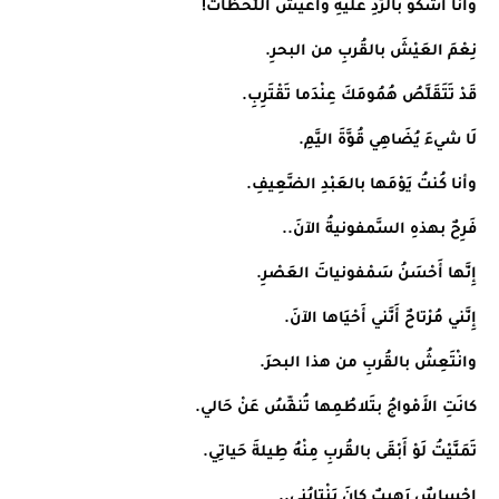
وأنا أشكو بالرَّدِ عليهِ وأعيشُ اللَّحظاتَ!
نِعْمَ العَيْشَ بالقُربِ من البحرِ.
قَدْ تَتَقَلَّصُ هُمُومَكَ عِنْدَما تَقْتَرِبِ.
لَا شيءَ يُضَاهِي قُوَّةَ اليَّمِ.
وأنا كُنتُ يَوْمَها بالعَبْدِ الضَّعِيفِ.
فَرِحٌ بهذهِ السَّمفونيةُ الآنَ..
إِنَّها أَحْسَنُ سَمْفونياتَ العَصْرِ.
إِنَّني مُرْتاحٌ أَنَّني أَحْيَاها الآنَ.
وانْتَعِشُ بالقُربِ من هذا البحرَ.
كانَتِ الأَمْواجُ بتَلاطُمِها تُنفِّسُ عَنْ حَالي.
تَمَنَّيْتُ لَوْ أَبْقَى بالقُربِ مِنْهُ طِيلةَ حَياتِي.
إِحْساسٌ رَهيبٌ كانَ يَنْتابُني..