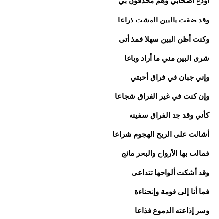
أودع أصحابي وهم محدقون بي
وقد ضقت بالبين المشت ذراعا
وكنت أظن البين سهلا فمذ أتى
شرى البين مني ما أراد وباعا
وإني جبان في فراق أحبتي
وإن كنت في غير الفراق شجاعا
كأني وقد جد الفراق سفينه
أشالت على الريح الهجوم شراعا
فمالت بها الأرواح والبحر مائج
وقد أشكت ألواحها تتداعى
فما أنا إلى قومة وإنحناءة
وسر إذاعته الدموع فذاعا