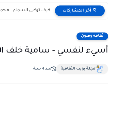
كيف ترضى السماء - محمد
📁 أخر المشاركات
ثقافة وفنون
أسيء لنفسي - سامية خلف ال
مجلة بويب الثقافية
منذ 4 سنة