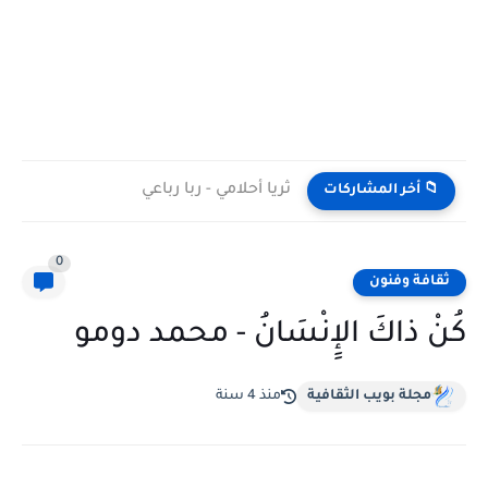
ثريا أحلامي - ربا رباعي
📁 أخر المشاركات
0
ثقافة وفنون
كُنْ ذاكَ الإِِنْسَانُ - محمد دومو
مجلة بويب الثقافية
منذ 4 سنة