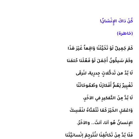
كُنْ ذاكَ الإِِنْسَانُ!
(خاطرة)
كَمْ جَمِيلٌ لَوْ تَخَيَّلْنَا وَاقِعاً غَيْرَ هَذَا
وكَمْ سَيكُونُ أَجْمَلَ لَوْ فَعًلْنا حُلمَنا
لَا بُدً من تَدخُّلاتٍ جِدرِية، لنَرقَى
تَغْيِيرٌ يَعُمُّ أَفْكارَنَا وطُمُوحَاتَنَا
لَا بُدَّ مِنَ التَّفكيرِ في الآخَرِ،
وَاعْمَلِ الخَيْرَ كَمَا تَتَمَنَّاهُ لنَفْسِكَ
الإِنسانُ هُو أنا، أنتَ.. والآخَرُ.
فَلَا بُدَّ مِنْ تَحَالُفِنَا لنُتَرجِمَ إنْسانيَّتَنا