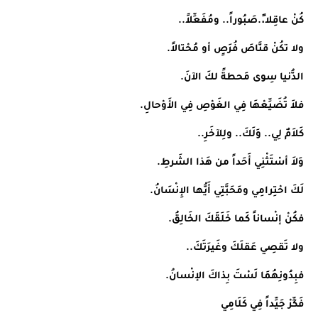
كُنْ عاقِلا.ً.صَبُوراً.. ومُفَعِّلاً..
ولا تكُنْ قنَّاصَ فُرَصٍ أو مُحْتالاً.
الدُّنيا سِوى مَحطةً لكَ الآنَ.
فلاَ تُضَيِّعْهَا فِي الغَوْصِ فِي الأَوْحالِ.
كَلاَمٌ لِي.. وَلَكَ.. ولِلآخَرِ..
وَلاَ أسْتَثْنِي أَحَداً من هَذا الشَرطِ.
لَكَ احْتِرامِي ومَحَبَّتِي أَيُّها الإِنْسَانُ.
فكُنْ إنْساناً كَما خَلَقَكَ الخَالِقُ.
ولا تَقصِي عَقلَكَ وغَيرَتَكَ..
فبِدُونِهُمَا لَسْتَ بِذاكَ الإنْسانُ.
فَكِّرْ جَيِّداً فِي كَلَامِي