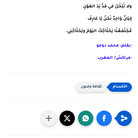
ولا تَبْخَلْ في مَدِّ يَدَ العَوْنِ
كِيَانٌ وَاحِدٌ نَحْنُ يَا عَارِفَ
مُجْتَمَعُنَا يَحْتَاجُكَ اليَوْمَ ويَحْتَاجُنِي.
-بقلم: محمد دومو
-مراكش/ المغرب
ثقافة وفنون