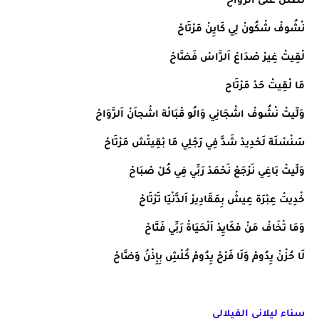
نْطَلَّلْ عْلَى اَلرُّوَاحْ
نْشُوفْ شْكُونْ لِي كَايِنْ مَرْتَاحْ
لْقِيتْ غِيرْ صْدَاعْ اَلرَّاسْ فَضَّاحْ
مَا لْقِيتْ حَدْ مَرْتَاح
وَلِّيتْ نْشُوفْ اشْجَانِي وَالُو قْبَالْة اشْجاَنْ اَلرَّوَاحْ
سَنْسْلَة لَحْدِيدْ شَدَّ فِي رَجْلِي مَا بْقِيتْش مَرْتَاحْ
وَلِّيتْ بَاغِي نَرْجَعْ نَحْمَدْ رَبِّي فِي كُلْ صْبَاحْ
خْدِيتْ عِبْرَة عِيشْ بِمَقَادِيرْ اَلدَّنْيَا تَرْتَاحْ
وَمَا تْخَافْ مَنْ مْكَايِدْ اَلْحَيَاةْ رَبِّي فَتَّاحْ
لَا حُزْنْ يِدُومْ وَلَا فَرْحْ يِدُومْ كُلْشِ بِإِذْنُ وَضَّاحْ
سناء ليلاني الفيلالي