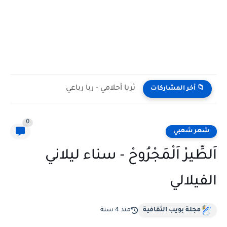
ثريا أحلامي - ربا رباعي
📁 أخر المشاركات
0
شعر شعبي
اَلطِّيرْ اَلْمَجْرُوحْ - سناء ليلاني
الفيلالي
مجلة بويب الثقافية
منذ 4 سنة