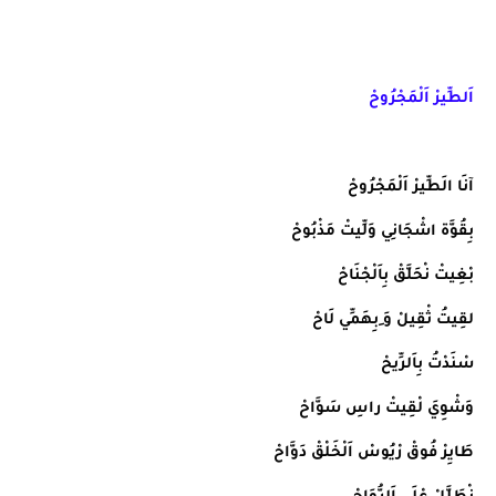
اَلطِّيرْ اَلْمَجْرُوحْ
آنَا الَطِّيرْ اَلْمَجْرُوحْ
بِقُوَّة اشْجَانِي وَلِّيتْ مَذْبُوحْ
بْغِيتْ نْحَلَّقْ بِاَلْجْنَاحْ
لقِيتُ ثْقِيلْ وَ ِبِهَمِّي لَاحْ
سْنَدْتُ بِاَلرِّيحْ
وَشْوِيَ لْقِيتْ راسِ سَوَّاحْ
طَايِرْ فُوقْ رْيُوسْ اَلْخَلْقْ دَوَّاحْ