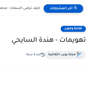
كيف ترضى السماء - محمد
📁 أخر المشاركات
ثقافة وفنون
تهويمات - هندة السايحي
مجلة بويب الثقافية
منذ 4 سنة