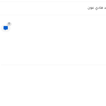
 هادي عون
0