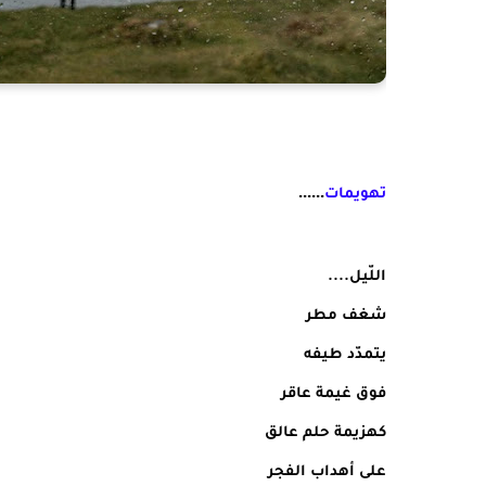
......
تهويمات
اللّيل....
شغف مطر
يتمدّد طيفه
فوق غيمة عاقر
كهزيمة حلم عالق
على أهداب الفجر