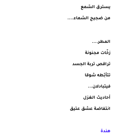
يسترق السّمع
من ضجيج السّماء....
المطر....
زخّات مجنونة
تراقص تربة الجسد
تتأبّطه شوقا
فيتبادلان...
أحاديث الغزل
انتفاضة عشق عتيق
هندة