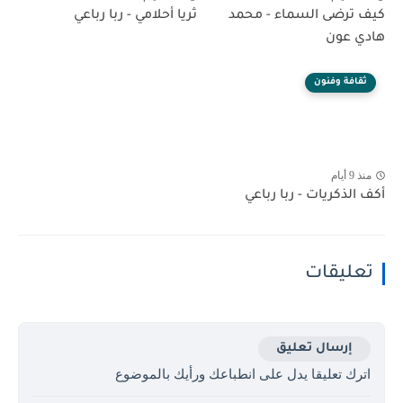
كيف ترضى السماء - محمد
ثريا أحلامي - ربا رباعي
هادي عون
ثقافة وفنون
منذ 9 أيام
أكف الذكريات - ربا رباعي
تعليقات
إرسال تعليق
اترك تعليقا يدل على انطباعك ورأيك بالموضوع