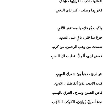
أفعالها ، أدبٌ ، أعراقِها ، شِئمٌ،
فخر بِما وصلت ، كنز لذِي النخبِ.
واكَبت جُرحَكِ، يا مستغفِر الألمِ،
جرحٌ بدا خَثر ، باقٍ على الندبِ.
ضمدت من وهب الرحمن، من كرم،
خفض لذِي، أَلَمِكْ، قطبت لكِ الندبِ.
نثر ذَرىْ ، ذهَبَاً مِنْ شعركِ الفهِمِ،
كنت الاديب لِذِيْ ألفاظِكِِ ، الادِبِ.
فاض الحنين،وساح ، العرق بالهمم،
نجمٌ أصيلٌ، يُوافِيْ، الكَوكَبَ الشُهُبِ.