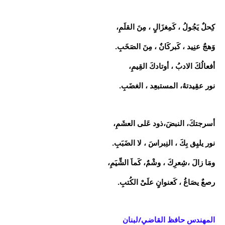
كِحلٌ يَجُولُ ، كَمِغزَالٍ ، مِنَ القلَمِ،
وَهجٌ عنِيد ، كَبركَانٌ ، مِنَ الصَخَبِ.
أفعالُكَ الادبُ ، أوتادكَ القِيمِ،
نور عقِيدتهُ، المستبعِد ، الغضَبِ.
أسرجتكَ، النبضَ،ذود عَلى العشَمِ،
نور يليِق بِكَ ، النِبراسَ ، لا الضَبَبِ.
ومَا زالَ ،شِعرِكَ ، وشْمٌ، كَماَ الشِّيَمِ،
رصعٌ يصَاغُ ، كَعنوانٍ علَىْ الكُتبِ.
المهندس حافظ القاضي/لبنان