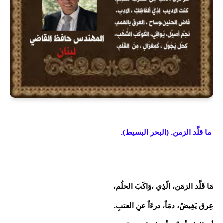
ما قلَّد الزمن. (البحر البسيط).
مَا قَلَّد الزمَن، الّذِي ،وَاكَبَ الحلُم،
عِرق يَفِيضُ، دمَاً، درءَاً عنِ العتبِ.