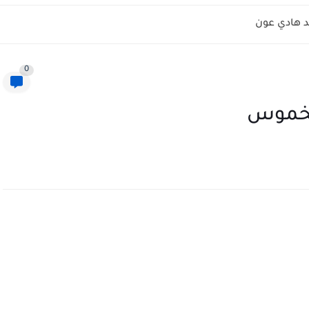
 هادي عون
0
يخموس