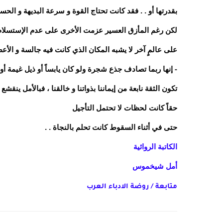
بقدرتها أو . . فقد كانت تحتاج القوة و سرعة البديهة و الحس
لكن رغم المأزق العسير عزمت الأخرى على عدم الإستسلام إثر
على عالمٍ آخر لا يشبه المكان الذي كانت فيه جالسة و الأعظ
- إنها ربما تصادف جذع شجرة ولو كان يابساً أو ذيل غيمة أو 
تكون الثقة نابعة من إيماننا بذواتنا و خالقنا ، فبالأمل ينقشع 
حقاً كانت لحظات لا تحتمل التأجيل
حتى في أثناء السقوط كانت تحلم بالنجاة . .
الكاتبة الروائية
أمل شيخموس
متابعة / روضة الادباء العرب