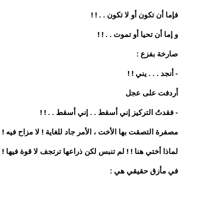
فإما أن تكون أو لا تكون . . ! !
و إما أن تحيا أو تموت . . ! !
صارخة بفزع :
- أنجد . . . يني ! !
أردفت على عجل
- فقدتُ التركيز إني أسقط . . إني أسقط . . ! !
مصفرة التصقت بها الأخت ، الأمر جاد للغاية ! لا مزاح فيه 
لماذا أختي هنا ! ! لم تنبس لكن ذراعها ترتجف لا قوة فيها ! !
في مأزق حقيقي هي :