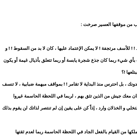
لغضب من موقفها العسير صرخت :
! ! للأسف مرتجفة ! لا يمكن الإعتماد عليها ، كان لا بد من السقوط ! ! و
ي شيء ربما كان جذع شجرة يابسة أو ربما تتعلق بأذيال غيمة أو يكون
تلعها !؟
نك ، بل احترس منذ البداية لا تقامر ! ! بمواقف مبهمة ضبابية ، لا تنسف
كان معك جيش من الذين تثق بهم ، لربما في اللحظة الحاسمة غيروا
خلي و الخذلان وارد ، إذاً كن على يقين إن لم تنتصر لذاتك لن يقوم بذلك
لكها من القيام بالفعل الجاد في اللحظة الحاسمة ربما لعدم ثقتها