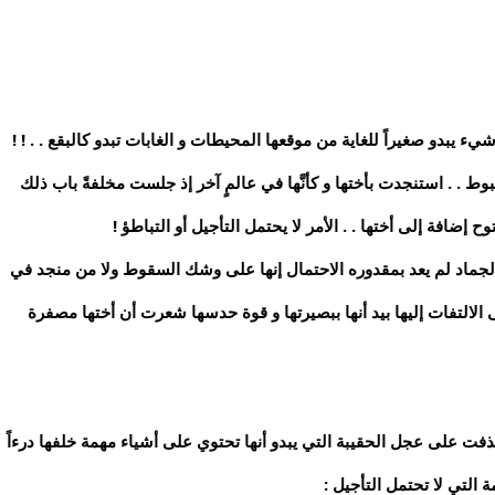
 يبدو صغيراً للغاية من موقعها المحيطات و الغابات تبدو كالبقع . . ! !
 . . استنجدت بأختها و كأنَّها في عالمٍ آخر إذ جلست مخلفةً باب ذلك
ح إضافة إلى أختها . . الأمر لا يحتمل التأجيل أو التباطؤ !
لباً كالجماد لم يعد بمقدوره الاحتمال إنها على وشك السقوط ولا من منجد في
لالتفات إليها بيد أنها ببصيرتها و قوة حدسها شعرت أن أختها مصفرة
قذفت على عجل الحقيبة التي يبدو أنها تحتوي على أشياء مهمة خلفها درءاً
 التي لا تحتمل التأجيل :