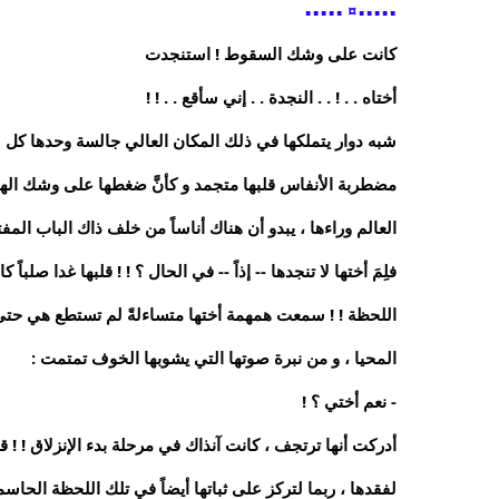
¤
▪︎
▪︎
▪︎
▪︎
▪︎
▪︎
▪︎
▪︎
▪︎
▪︎
كانت على وشك السقوط ! استنجدت
أختاه . . ! . . النجدة . . إني سأقع . . ! !
شبه دوار يتملكها في ذلك المكان العالي جالسة وحدها كل شيء
مضطربة الأنفاس قلبها متجمد و كأنَّ ضغطها على وشك الهبوط
العالم وراءها ، يبدو أن هناك أناساً من خلف ذاك الباب المفتو
فلِمَ أختها لا تنجدها -- إذاً -- في الحال ؟ ! ! قلبها غدا ص
اللحظة ! ! سمعت همهمة أختها متساءلةً لم تستطع هي حتى ا
المحيا ، و من نبرة صوتها التي يشوبها الخوف تمتمت :
- نعم أختي ؟ !
أدركت أنها ترتجف ، كانت آنذاك في مرحلة بدء الإنزلاق ! ! 
لفقدها ، ربما لتركز على ثباتها أيضاً في تلك اللحظة الحاسمة