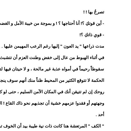
تصرخُ بها ! !
- أين قوتكِ ؟! أنا أحتاجها ؟ ! و بموجة من خيبة الأمل و ا
- قوي ذاتكِ ؟!
مدت ذراعها " يد العون " إليها رغم الرعب المهيمن عليها . . 
في أثناء الهبوط من عال إلى خفض وطنت العزم أن تتشبث بأ
سقوطاً رحيماً في أمواه عذبة غير مالحة ، و لا حيتان فيها لتب
الحكمة لا تتوقع الكثير من المحيط ظناً منك أنهم سوف ينجدو
روحك إن لم تتيقن أنك في المكان الآمن السليم ، حتى لو 
وجهتهم أو فقدوا عزمهم خشية أن تجذبهم نحو ذاك القاع ! الت
أحد .
" الكف " المرتعشة هنا كانت ذات نية طيبة بيد أن الخوف تم