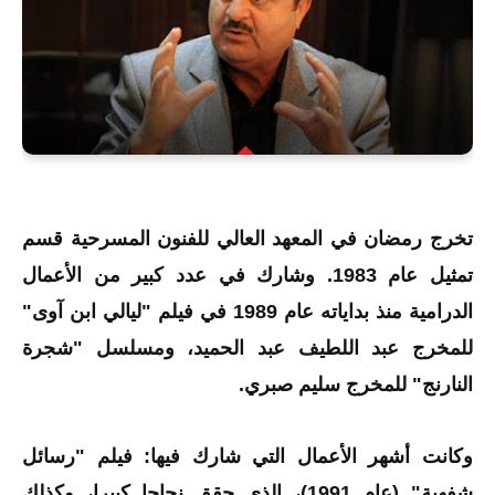
تخرج رمضان في المعهد العالي للفنون المسرحية قسم
تمثيل عام 1983. وشارك في عدد كبير من الأعمال
الدرامية منذ بداياته عام 1989 في فيلم "ليالي ابن آوى"
للمخرج عبد اللطيف عبد الحميد، ومسلسل "شجرة
النارنج" للمخرج سليم صبري.
وكانت أشهر الأعمال التي شارك فيها: فيلم "رسائل
شفهية" (عام 1991)، الذي حقق نجاحا كبيرا، وكذلك