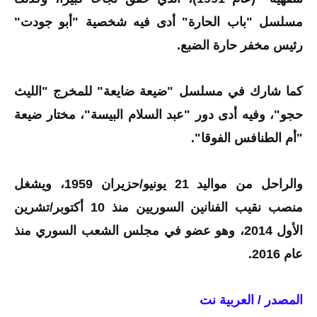
مسلسل "باب الحارة" أدى فيه شخصية "أبو جودت"
رئيس مخفر حارة الضبع.
كما شارك في مسلسل "ضيعة ضايعة" للمخرج "الليث
حجو"، وفيه أدى دور "عبد السلام البيسة"، مختار ضيعة
"أم الطنافس الفوقا".
والراحل من مواليد 21 يونيو/حزيران 1959، ويشغل
منصب نقيب الفنانين السوريين منذ 10 أكتوبر/تشرين
الأول 2014، وهو عضو في مجلس الشعب السوري منذ
عام 2016.
المصدر / العربية نت