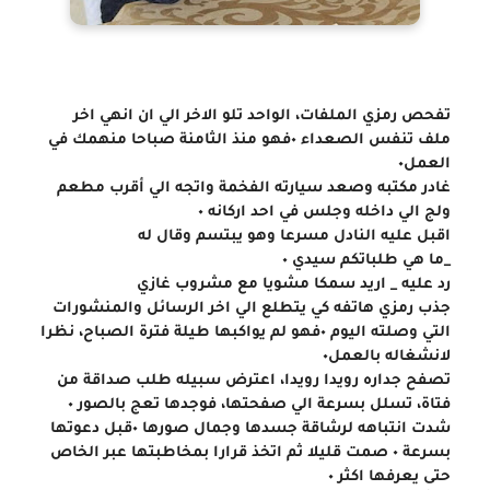
تفحص رمزي الملفات، الواحد تلو الاخر الي ان انهي اخر 
ملف تنفس الصعداء ٠فهو منذ الثامنة صباحا منهمك في 
العمل٠
غادر مكتبه وصعد سيارته الفخمة واتجه الي أقرب مطعم
ولج الي داخله وجلس في احد اركانه ٠
اقبل عليه النادل مسرعا وهو يبتسم وقال له
_ما هي طلباتكم سيدي ٠
رد عليه _ اريد سمكا مشويا مع مشروب غازي
جذب رمزي هاتفه كي يتطلع الي اخر الرسائل والمنشورات 
التي وصلته اليوم ٠فهو لم يواكبها طيلة فترة الصباح، نظرا 
لانشغاله بالعمل٠
تصفح جداره رويدا رويدا، اعترض سبيله طلب صداقة من 
فتاة، تسلل بسرعة الي صفحتها، فوجدها تعج بالصور ٠
شدت انتباهه لرشاقة جسدها وجمال صورها ٠قبل دعوتها 
بسرعة ٠ صمت قليلا ثم اتخذ قرارا بمخاطبتها عبر الخاص
حتى يعرفها اكثر ٠