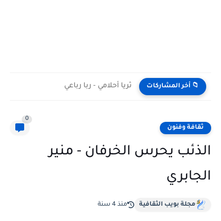
ثريا أحلامي - ربا رباعي
📁 أخر المشاركات
0
ثقافة وفنون
الذئب يحرس الخرفان - منير
الجابري
مجلة بويب الثقافية
منذ 4 سنة