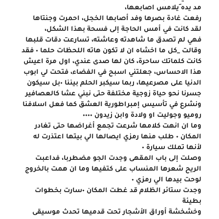
مد يده َيلامس اصابعها،
رفعت غادة بصرها وفد أصابها الخجل، احمرت وجنتاها
لقد كانت في أمس الحاجة إلى فسحة بهذا الشكل،
فهي لم تصدق ما شاهدته وعاشته، تسارعت دقات قلبها 
وقالت _كل ما اخشاه ان لا تكون هاته اللحظات حلما ٠ فقد 
كانت كلماتك ساحرة، كان لها صدى عندي، اول مرة اعيش 
هذا الاحساس، جعلتني اسبح في الفضاء، فتحت لي ابوب 
الدنيا على مصرعيها، ربما سيكبر الحلم بيننا ٠بل سيكون 
جسرنا نحو حياة زوجية مختلفة حتى نبني عشا كالعصافير 
ونشرع في تأسيس إمبراطورية العشق كما فعل اسلافنا 
روميو وجوليت او ولادة وابن زيدون ٠٠٠٠
وما ان انهت كلامها شرعت تجمع أغراضها حتى تغادر 
المكان ٠ طلب منها رمزي ايصالها الي بيتها اعتذرت له 
لأنها تملك سيارة ٠
وصلت إلى باب المقهى وجدت الجو مضطربا، فداعبت 
الريح شعرها المنساب على كتفيها وما ان همت بالخروج 
لوحت بيدها الي رمزي ٠
وجدت ستائر الظلام قد غطت المكان ٠سارت بخطوات 
بطيئة
وخشخشة أوراق الأشجار تحت قدميها تحدث موسيقى 