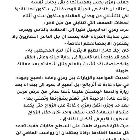
جعلت رمزي يحس بهمساتها و بقى يجادل نفسه
_اعتقد ان غادة هي المرأة الوحيدة التي ستكون لها القدرة 
لكي تنتشلني من وحدتي المقيتة وستكون سندي أثناء 
لحظات الضعف التي تنتابني من حين لآخر ٠
عرف رمزي انه لايميل كثيرا إلى الاختلاط بالناس ويعزف 
على مقابلة الغرباء ٠لانه يعتقد ان جل الناس انتهازيون ولا 
يهتمون الا بمصالحهم الخاصة ٠
كان رجلا هادئ الطبع لا يترك أثرا لدي المحيطين به ٠
فهو قد واجه أياما قاسية في بداية حياته وعاني الفقر 
والخصاصة ٠لقد ثشبث بالعلم ونال شهادته بعد معاناة 
طويلة
تعددت المواعيد والزيارات بين رمزي وغادة ٠اصبح وجوده 
في حياة غادة له أثر بالغ ٠بل أصبح لا يعود إلى بيته الا بعد 
زيارة والدتها ٠ليطمئن عليها لأنها تعاني من مرض مزمن 
وكانت غادة الوحيدة التي تهتم بشؤونها وتعتني بها ٠
بعد مد وجزر، اتفق رمزي و غادة على الزواج حتى يكملا 
مشوار السعادة تحت سقف واحد ٠كان حفل الزواج 
اسطوريا اقيم في أفضل الفنادق ٠
مرت فترة قصيرة، طفت على السطح حكايات خفية، تعمد 
كل منهما اخفاءها ٠وكانا يعتقدان ان رواسب الماضي لن 