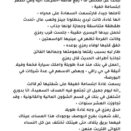
تبحث عن شخص ما ٠ رفع هاتفه ٠اسرعت اليه وهي تظهر 
ابتسامة خفية ٠
تاملها جيدا، فارتسمت السعادة على محياه ٠
انها غادة، كانت تردي بنطلونا جينز وكعب عال ٠تحدث
طقطقة متناسقة وجمازة لونها جذاب ٠
تحمل بيدها اليسرى حقيبة ٠ جلست قرب رمزي
وكانت الفرحة تظهر في عينيها الواسعتين ٠
خفق قلبها لوفاء رمزي بوعده ٠
طار لبه بسبب رقتها ونعومتها وجمالها الفاتن
تجاذبا أطراف الحديث قال رمزي
_اعمل في بنك منذ مدة طويلة واملك سيارة فخمة وفيلا 
أنيقة في حي راقي ٠ وبعض الاسهم في عدة شركات في 
البورصة٠
رسمت غادة ابتسامة خفيفة على شفتيها ثم قالت
_انه ليوم جميل ان تجتمع فيه الصدف السعيدة، انا بدوري 
اشتغل في بنك في قسم الشؤون المالية والقانونية ٠ وقد 
تجاوزت العشر سنوات ٠
حدق رمزي في وجه غادة طويلا
_لقد شعرت بفرح لايوصف بوجودك هذا المساء، عيناك 
فيهما بريق يتلالا، حتى هيئتك تختلف عن كل النساء 
اللواتي اقتربت منهن ٠