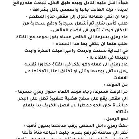
فجأة اقبل عليه النادل وبيده طبق الاكل، تنبعث منه روائح 
لذيذة ٠ ترك الهاتف جانبا وانغمس ياكل بشراهة ٠
وما ان انهي طعامه تحول إلى مقهى حذو المطعم ٠
طلب كأس شاي ثم أشعل سيجارة ودفع بسحابة من 
الدخان خرجت تتلوي في فضاء المقهى ٠
عاد رمزي بسرعة الي الخاص عساه يفوز بموعد مع الفتاة
طلب منها ان يلتقي بها هذا المساء ٠
في البداية تمنعت وترددت واخيرا قبلت الفكرة وابدت 
رغبتها في اللقاء به ٠
عاد رمزي الي عمله وهو يفكر في الفتاة محاورا نفسه
_هل ستفي بوعدها وتاتي او تختلق اعذارا تمكنها من 
الافلات
من الموعد ٠
مر الوقت مسرعا، وجاء موعد اللقاء ٠تحول رمزي مسرعا ٠
الي مقهى يقع على سفح هضبة صغيرة تطل على البحر 
مباشرة ٠كان الجو ممطرا لان فصل الخريف بدا يلملم 
شتاته
نحو الرحيل ٠
مكث رمزي داخل المقهى يرقب مدخلها بعيون ثاقبة ٠
نظر الي ساعته ثم رفع بصره، جلبت انتباهه فتاة كأنها 