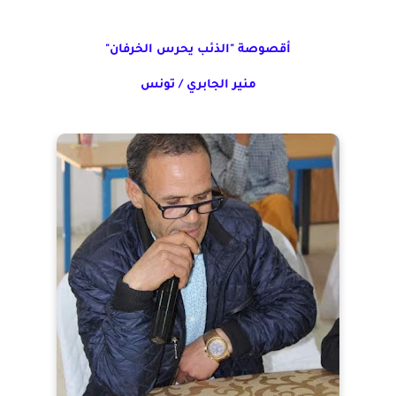
أقصوصة "الذئب يحرس الخرفان"
منير الجابري / تونس