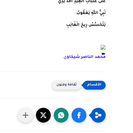
عَلَى عَتَبَاتِ الْعِيدِ أَمُدُّ يَدِي
نَبِيُّ اللَّهِ يَعْقُوبُ
يَتَحَسَّسُ رِيحَ الْغَائِبِ
محمد الناصر شيخاو
ي
ثقافة وفنون