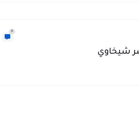
0
صر شيخاوي