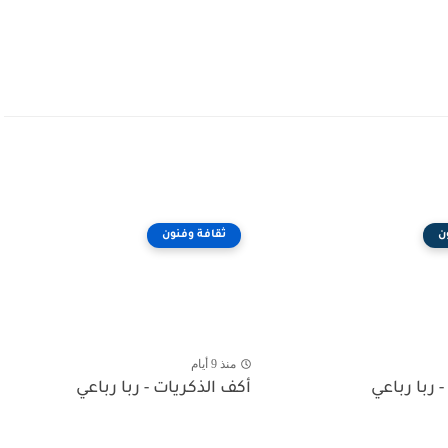
ن
ثقافة وفنون
منذ 9 أيام
- ربا رباعي
أكف الذكريات - ربا رباعي