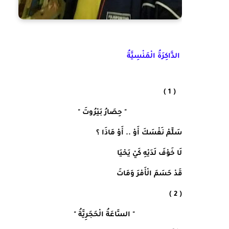
الذَّاكِرَةُ الْمَنْسِيَّةُ
( 1 )   
                           " حِصَارُ بَيْرُوتَ "
سَلِّمْ نَفْسَكَ أَوْ .. أَوْ مَاذَا ؟
لَا خَوْفَ لَدَيْهِ كَيْ يَحْيَا
قَدْ حَسَمَ الْأَمْرَ وَمَاتَ
( 2 )
                       " السَّاعَةُ الْحَجَرِيَّةُ "