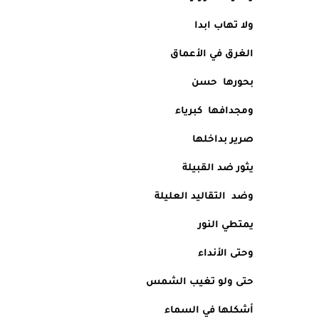
ولا تهاب ابدا 
الغرق في الأعماق
بحورها  حسن 
ومجدافها  كبرياء
صرير بداخلها 
يثور ضد القبيلة 
وضد  التقاليد العليلة
يمتطي النور 
وحتى الأنداء
حتى ولو تغيب الشمس
أشكلها في السماء