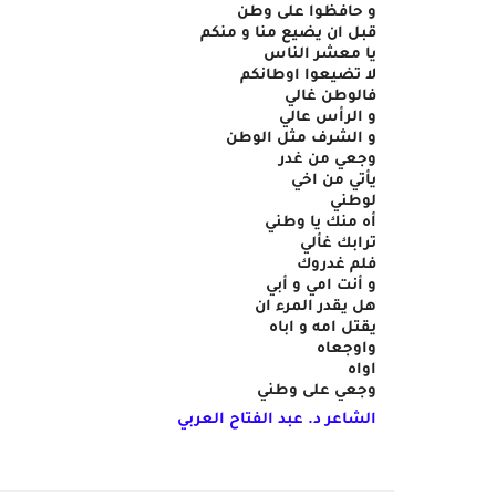
و حافظوا على وطن
قبل ان يضيع منا و منكم
يا معشر الناس
لا تضيعوا اوطانكم
فالوطن غالي
و الرأس عالي
و الشرف مثل الوطن
وجعي من غدر 
يأتي من اخي
لوطني 
أه منك يا وطني
ترابك غألي
فلم غدروك
و أنت امي و أبي
هل يقدر المرء ان 
يقتل امه و اباه
واوجعاه
اواه
وجعي على وطني
الشاعر د. عبد الفتاح العربي