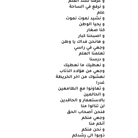
و عرفنا نشد القلم
و نرفع في الساحة
علم
و نشيد نموت نموت
و يحيا الوطن
كنا صغار 
و اصبحنا كبار
و هانحن فداك يا وطن
وجعي في راسي
تعلمنا العلم
و درسنا 
و نعطيك ما نعطيك
وجعي من هؤلاء الذئاب
نهشوك من اخر الخريطة
غدرا 
و تعاونوا مع الطامعين
و الحالمين
بالاستعمار و الحاقدين
لن تنالوا منا
فنحن أصحاب الحق
وجعي منكم 
أنكم منا 
و نحن منكم
ذوبوا الى رشدكم