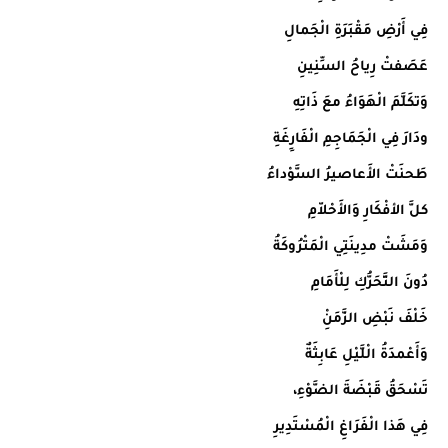
فِي أَرْضِ مَقْبَرَةِ الْجَمالِ
عَصَفتْ رِياحُ السِّنِينِ
وَتكَلَّمَ الْهَوَاءُ معَ ذَاتِهِ
ودَارَ فِي الْجَمَاجِمِ الْفَارِِغَةِ
طَحنَتْ الأَعاصيرُ السَّوْداءُ
كلَّ الأفْكَارِ وَالأَحْلاّمِ
وَمَشَتْ مدِينَتِي الْمَتْرُوكَةُ
دُونَ التَّحَرُّكِ لِلْأَمَامِ
خَلْفَ نَبْضِ الزَّمَنِْ
وَأَعْمدَةُ الْلَّيْلِ عَابِثَةٌ
تَسْحَقُ قَبْضَةَ الضَّوْءِ،
فِي هَذا الْفَرَاغِ الْمُسْتَدِيرِ