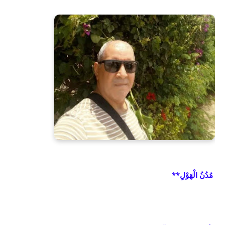
مُدُنُ الْهَوْلِ**