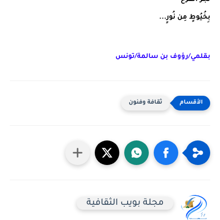
بِخُيُوطٍ مِن نُورٍ...
بقلمي/رؤوف بن سالمة/تونس
ثقافة وفنون
مجلة بويب الثقافية