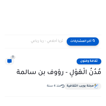
ثريا أحلامي - ربا رباعي
📁 أخر المشاركات
0
ثقافة وفنون
مُدُنُ الْهَوْلِ - رؤوف بن سالمة
مجلة بويب الثقافية
منذ 4 سنة