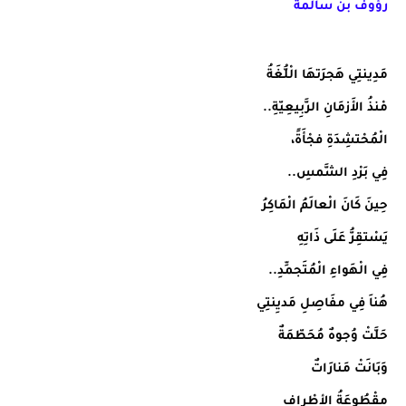
رؤوف بن سالمة
مَدِينتِي هَجرَتهَا الْلُّغَةُ
مْنذُ الأَزمَانِ الرَّبِيعِيّةِ..
الْمُحْتشِدَةِ فجْأَةً،
فِي بَرْدِ الشَّمسِ..
حِينَ كَانَ الْعالَمُ الْمَاكِرُ
يَسْتقِرُّ عَلَى ذَاتِهِ
فِي الْهَواءِ الْمُتَجمِّدِ..
هُناَ فِي مفَاصِلِ مَديِنتِي
حَلَّتْ وُجوهٌ مُحَطّمَةٌ
وَبَانَتْ مَنارَاتٌ
مقْطُوعَةُ الأطْرافِ