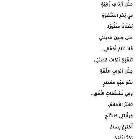
مثْلَ أرْدَافِ زَانِيَةٍ
فِي بَحْرِ الشَّهْوَةِ
بُهْتَانًا منْثُورًا،
عَلى جَبِينِ مَدِينَتي
فَلاَ تَنَامْ أَجْفَانِي..
تَنْفَتِحُ أبْوَابُ مَدينَتِي
مِثْلَ أبْوابِ اللُّغَةِ
نحْوَ غيْمٍ ممْطِرٍ
وفِي تَشقُّقَاتِ الأُفُقِ..
تعْبُرُ الأَحْلاَمُ،
وَرأَيْتنِي كالثَّلْجِ
أَخترِعُ نِساءً
تجُرُّ الْفَرَحْ