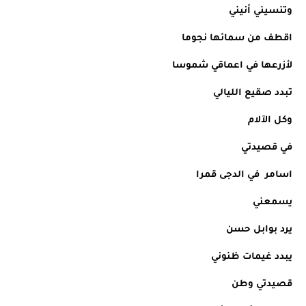
وتنسيني أنيني
اقطف من سمائها نجوما
لأزرعها في اعماقي شموسا
تبدد صقيع الليالي
وكل الآلام 
في قصيدتي 
اسامر  في الدجى قمرا
يسمعني 
يرد بوابل حسن
يبدد غيمات ظنوني
قصيدتي وطن