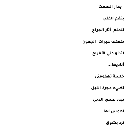
  جدار الصمت 
بنغم القلب
تلملم  آثار الجراح
تكفكف عبرات  الجفون 
لتدنو مني الأفراح 
أناديها...
خلسة تهفومني
تضيء مجرة الليل
تبدد غسق الدجى
اهمس لها
ترد بشوق 