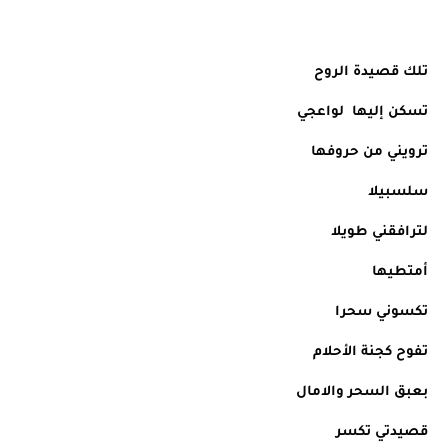
تلك قصيدة الروح 
تسكن إليها  لواعجي
ترويني من حروفها
سلسبيلا
لترافقني طويلا 
أمتطيها
تكسوني سحرا
تفوح كجنة الأحلام
بعبق السحر والامال
قصيدتي تكسر