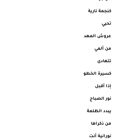
كنجمة نارية
تحيي 
عروش المهد
من ألمي
تتهادى 
كسيرة الخطو
إذا أقبل 
نور الصباح
يبدد الظلمة 
من ذكراها
نورانية أنت