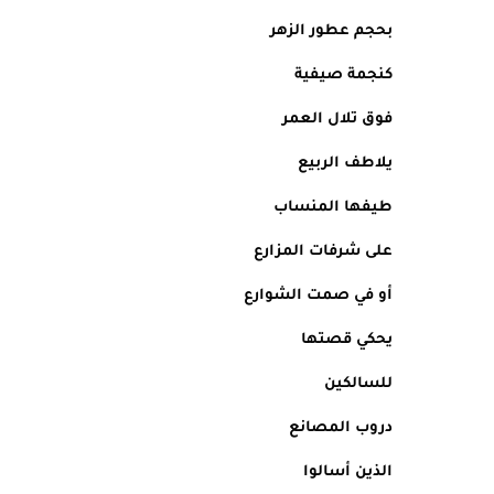
بحجم عطور الزهر
كنجمة صيفية
فوق تلال العمر
يلاطف الربيع 
طيفها المنساب
على شرفات المزارع
أو في صمت الشوارع
يحكي قصتها
للسالكين
دروب المصانع
الذين أسالوا