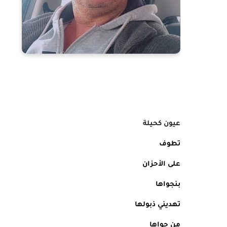
عيون كحيلة
تطوف 
على الأحزان 
بنجواها
تهديني ذبولها
من جواها