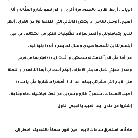
الإياب . أربط القارب بالعمود مرة أخرى . و أكرر قطع شارع المكَْانة و أنا
أصيح . أتوسّل للناس أن يشتروا كائناتي التي أنقذتها توّا من الغرق . أنظر
للدين يتجاهلونني و أضمر لهؤلاء الطُّفيليات الكثير من الشتائم ، في حين
أبتسم للذين تفّحصوا صيدي و سال لعابهم و أبدوا رغبة فيه .
من أخذ منّي قدراً قدّمت له سمكتين و أثلاث زيادة؛ اعبّر بها عن كرمي
وصدق محبّتي لأهل مدينتي الأعزاء . إليكم أسماكي أيها التافهون و اللعنة
على الأيام التي حشرتني بينكم . ها انا ذا أهبكم! فاشتروا منّي يا سادة
أطيب الأسماك . سلمونٌ طازج و سردين من تحت خياشينه دماء وهّاجة .
إشتروا من عندي أيها العبيد يا قبيحي الذوق .
عادةً ما استغرق ساعات لأبيع . حين أكون منهكاً بالتجديف أضطر إلى