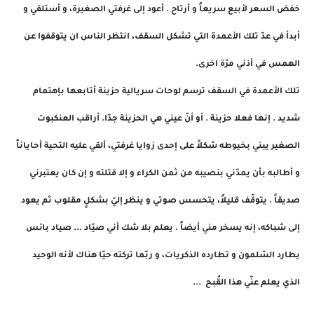
خفض السعر لأبيع سريعاً و أرتاح . أعود إلى غرفتي الصغيرة، و أستلقي و
أبدأ في عدّ تلك الأعمدة التي تشكل السقف، انتظر الناس ان يتوقفوا عن
الهمس في أذني مرّة اخرى.
تلك الأعمدة في السقف ترسم لوحات سريالية حزينة أتابعها بإهتمام
شديد . إنها فعلا حزينة . أو أنّ عيني هي الحزينة جدّا. أراقب العنكبوت
الصغير يبني بخيوطه شكلاً على إحدى زوايا غرفتي، ألقي عليه التحية أحاياناً
و أطالبه بأن يمدّني بنصيبه من ثمن الكراء و إلا قتلته و إن كان يعتبرني
صديقاً . يتوقّف قليلاً، يتحسس صوتي و ينظر إليّ بشكلٍ مقلوب ثم يعود
إلى شباكه، إنه يسخر مني أيضاً . يعلم بلا شك أني صيّاد ... صياد بائس
يطارد السّلمون و تطارده الذكريات، و ربّما تركته حيّا هناك لأنه الوحيد
الذي يعلم عنّي هذا القُبح ...