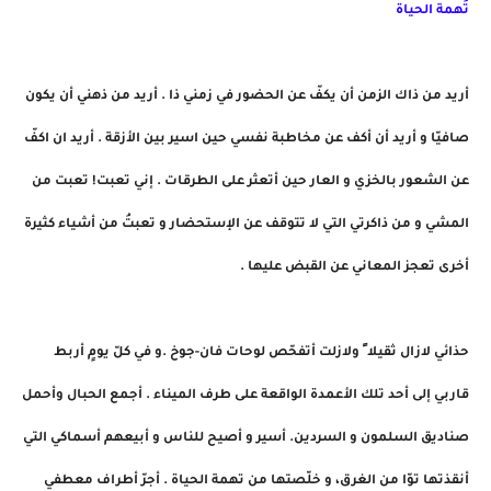
تُهمة الحياة
أريد من ذاك الزمن أن يكفّ عن الحضور في زمني ذا . أريد من ذهني أن يكون
صافيّا و أريد أن أكف عن مخاطبة نفسي حين اسير بين الأزقة . أريد ان اكفّ
عن الشعور بالخزي و العار حين أتعثر على الطرقات . إني تعبت! تعبت من
المشي و من ذاكرتي التي لا تتوقف عن الإستحضار و تعبتُ من أشياء كثيرة
أخرى تعجز المعاني عن القبض عليها .
حذائي لازال ثقيلا ً ولازلت أتفحّص لوحات فان-جوخ .و في كلّ يومٍ أربط
قاربي إلى أحد تلك الأعمدة الواقعة على طرف الميناء . أجمع الحبال وأحمل
صناديق السلمون و السردين. أسير و أصيح للناس و أبيعهم أسماكي التي
أنقذتها توّا من الغرق، و خلّصتها من تهمة الحياة . أجرّ أطراف معطفي