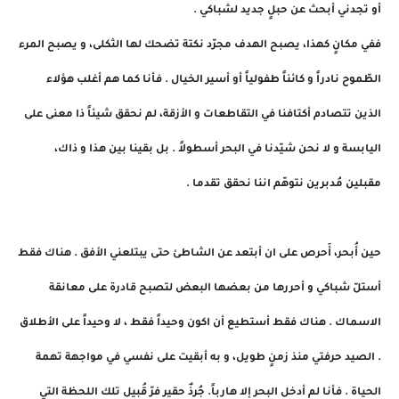
أو تجدني أبحث عن حبلٍ جديد لشباكي .
ففي مكانٍ كهذا، يصبح الهدف مجرّد نكتة تضحك لها الثكلى، و يصبح المرء
الطّموح نادراً و كائناً طفولياً أو أسير الخيال . فأنا كما هم أغلب هؤلاء
الذين تتصادم أكتافنا في التقاطعات و الأزقة، لم نحقق شيئاً ذا معنى على
اليابسة و لا نحن شيّدنا في البحر أسطولاً . بل بقينا بين هذا و ذاك،
مقبلين مُدبرين نتوهّم اننا نحقق تقدما .
حين أُبحر، أَحرص على ان أبتعد عن الشاطئ حتى يبتلعني الأفق . هناك فقط
أستلّ شباكي و أحررها من بعضها البعض لتصبح قادرة على معانقة
الاسماك . هناك فقط أستطيع أن اكون وحيداً فقط ، لا وحيداً على الأطلاق
. الصيد حرفتي منذ زمنٍ طويل، و به أبقيت على نفسي في مواجهة تهمة
الحياة . فأنا لم أدخل البحر إلا هارباً. جُرذٌ حقير فرّ قُبيل تلك اللحظة التي