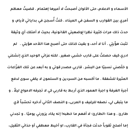
الأسماء و الاعلام، حتى الألوان أصبحتُ لا أعيرها إهتمام . قضيتُ معظم
أمري بين القوارب و السفن في الميناء . كنتُ أُسجن في بداياتي لأيام، و
حدث ذلك مرات كثيرة نظرا لِوضعيتي القانونية، بحيث لا أمتلك أي وثيقة
تثبت هوِّيتِي . أنا لا أحد، و بقيت كذلك حتى أصبح هذا اللأحد هوّيتي . لم
ادري كيف حصلتُ على قارب خشبي صغير . لكنه عزائي الوحيد الذي إنشلني
و خلّصني نسبيّا من البشر . قاربي مصدر قوتي و به أبعد عن تلك الفزّاعات
المثيرة للشفقة . ما أكسبه من السردين و السلمون لا يكفي سوى لدفع
أجرة الغرفة و اجرة العمود الذي أربط به قاربي كي لا تجرفه الامواج ليلاً . و
ما يتبقى لي، نصفه للرغيف و المربى، و النصف الثاني أدخره تحسّباً لأي
طارئ . و هذا -الطارئ- لا أفهم ما خطبه! إنه يكاد يزورني يوميّا . و تجدني
إما أصلح ثقوباً حدثت فجأة في القارب، او أخيط معطفي أو حذائي الثقيل،