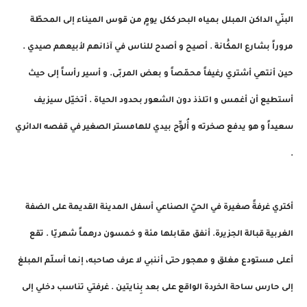
البنّي الداكن المبلل بمياه البحر ككل يومٍ من قوس الميناء إلى المحطّة
مروراً بشارع المكَْانة . أصيح و أصدح للناس في آذانهم لأبيعهم صيدي .
حين أنتهي أشتري رغيفاً محمّصاً و بعض المربّى. و أسير رأساً إلى حيث
أستطيع أن أغمس و اتلذذ دون الشعور بحدود الحياة . أتخيّل سيزيف
سعيداً و هو يدفع صخرته و أُلوِّح بيدي للهامستر الصغير في قفصه الدائري
.
أكتري غرفةً صغيرة في الحيّ الصناعي أسفل المدينة القديمة على الضفة
الغربية قبالة الجزيرة. أنفق مقابلها مئة و خمسون درهماً شهريّا . تقع
أعلى مستودع مغلق و مهجور حتى أننبي لا عرف صاحبه، إنما أسلّم المبلغ
إلى حارس ساحة الخردة الواقع على بعد بِنايتين . غرفتي تناسب دخلي إلى