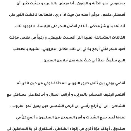
يدفعونني نحو الكآبة و الجنون . أنا مريض بالناس، و تمنّيت كثيرا أن
أفصلني عنهم . مرضٌ أصله من حيث لا أدري . فلطالما ناقشت الغير على
أنه تهديد و شرّ محض . أنا لم أفضل البحر على اليابسة إلا لوجود تلك
الكائنات المتحذلقة الغبية التي أفسدت طبيعتي، و رغبةً في خلاص مؤقت
أعود للبحر علّني أرجع بذاتي إلى ذلك الكائن الدارويني، الشبيه بالطحلب
الذي سلّمتُ جدلاً أني كنتُ عليه قبل ملايين السنين .
أقضي يومي بين تأمل طيور النورس المحلّقة فوقي من حين لآخر، ثم
أقضم الرغيف المحشو بالمربّى، و أراقب الحبال و أحافظ على مسافتي مع
الشاطئ . الى أن أرفع رأسي إلى قرص الشمس حين يميل نحو الغروب .
عندها أعيد جمع الشباك و أفرز السردين من السلمون و أضع كلٌّ في
صندوق . أجدّف مرّة أخرى في إتجاه الشاطئ . أستغرق قرابة الساعتين في