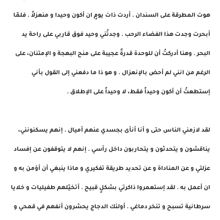
هوت المطرقة على السندان . أردت ذات يومٍ ان أكون وحيدا و منعزلاً . فلمّا
أبحرت وجدت هذا الفضاء الرحب . وجدتُني وحيد فوق قاربي على راحة يد
البحر . وهنا أدركتُ أن للوحدة قدرةٌ عجيبة على منح البهجة و الإمتنان، على
الرغم من انني لم أحض بالإنعزال . و هو ذا ما دفعني إلى القول بأني
إستطعتُ أن أكون وحيداً فقط، لا وحيداً على الإطلاق .
لقد لازمني الناس حتى و أنا أنأى بجسدي عنهم أميال . إنهم يسكنونني،
يناقشون و يتحدثون و يتحاربون داخل رأسي . إنهم لا يتوقفون عن إفساد
عزلتي و عن المناداة و عن تحديد طريقة تفكيري و ماذا ينبغي أن أؤمن به و
ان أعمل به . لقد إستعمروا ذاكرتي بشكلٍ قبيح . أتخيّلهم طفيليات و خلايا
سرطانية تسبح و تنخر دماغي . أولئك الدجاج يحشرون أنفهم في قمحي و