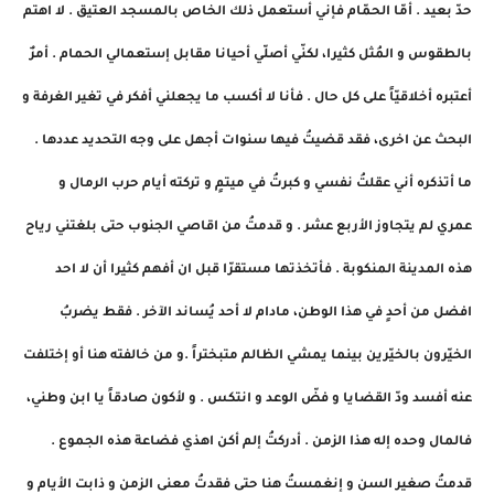
حدّ بعيد . أمّا الحمّام فإني أستعمل ذلك الخاص بالمسجد العتيق . لا اهتم
بالطقوس و المُثل كثيرا، لكنّي أصلّي أحيانا مقابل إستعمالي الحمام . أمرٌ
أعتبره أخلاقيّاً على كل حال . فأنا لا أكسب ما يجعلني أفكر في تغير الغرفة و
البحث عن اخرى، فقد قضيتُ فيها سنوات أجهل على وجه التحديد عددها .
ما أتذكره أني عقلتُ نفسي و كبرتُ في ميتمٍ و تركته أيام حرب الرمال و
عمري لم يتجاوز الأربع عشر . و قدمتُ من اقاصي الجنوب حتى بلغتني رياح
هذه المدينة المنكوبة . فأتخذتها مستقرّا قبل ان أفهم كثيرا أن لا احد
افضل من أحدٍ في هذا الوطن، مادام لا أحد يُساند الآخر . فقط يضربُ
الخيّرون بالخيّرين بينما يمشي الظالم متبختراً .و من خالفته هنا أو إختلفت
عنه أفسد ودّ القضايا و فضّ الوعد و انتكس . و لأكون صادقاً يا ابن وطني،
فالمال وحده إله هذا الزمن . أدركتُ إلم أكن اهذي فضاعة هذه الجموع .
قدمتُ صغير السن و إنغمستُ هنا حتى فقدتُ معنى الزمن و ذابت الأيام و