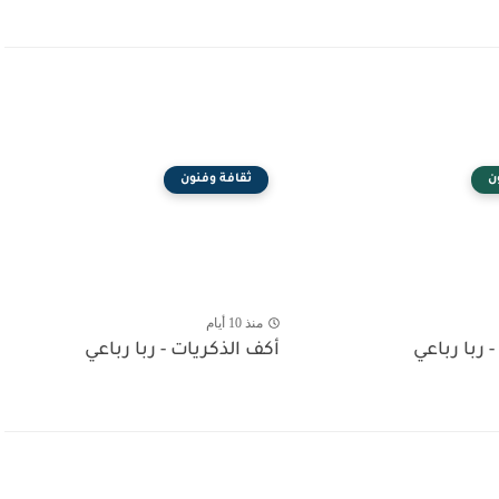
ن
ثقافة وفنون
منذ 10 أيام
- ربا رباعي
أكف الذكريات - ربا رباعي