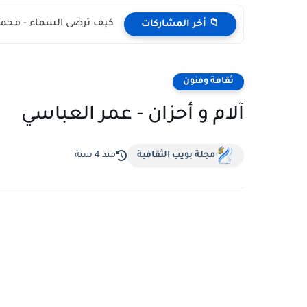
كيف ترضى السماء - محمد
📁 أخر المشاركات
ثقافة وفنون
آلام و أحزان - عمر العباسي
مجلة بويب الثقافية
منذ 4 سنة