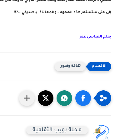
التمني ..تركت الكلمة للقدر لعله يكتب سطرا له إني حاولت لكن ف
إلى متى ستستمر هذه الهموم ، والمعاناة ياصديقي...?!!
بقلم العباسي عمر
ثقافة وفنون
مجلة بويب الثقافية