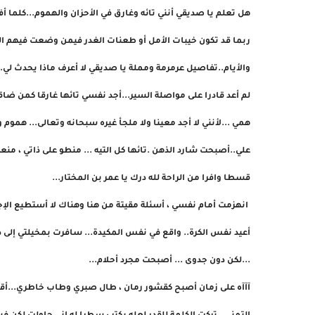
هل تعلم يا صديقي أنني تائه وغارق في الأحزان والهموم...كلما أ
ربما قد تكون خيبات الأمل أو طعنات الغدر فيمن وضعت فيهم الثق
والأيام..تفاصيل عرمرمة ومملة يا صديقي لا أعرف ماذا يحدث لي
لم أعد قادرا على مواصلة السير...أجد نفسي تائها غارقا كمن ضاقت
همي ...لأنني لا أجد معينا ولا ملجأ غيره سبحانه وتعالى... هموم 
علي..أصبحت شارد الذهن .تائها كل التيه ... منطو على ذاتي ، منعزل
قسطا وافرا من الراحة لله درك يا عمر بن المختار...
انهزمت أمام نفسي ، أسئلة مقيتة من هنا وهناك لا أستطيع الإج
أعيد نفس الكرة.. واقع في نفس المكيدة... سافرت بمخيلتي إلى ذ
...لكن دون جدوى ... أصبحت مجرد أحلام...
آآآه على زمان أصبح كقشور رمان ، طال صبري وطاب خاطري...أقف 