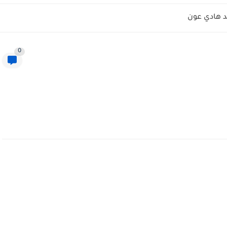
 هادي عون
0