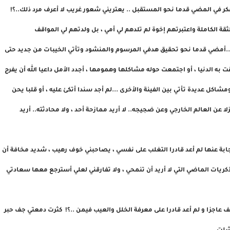
فكر في المضي قدما نحو المستقبل .. يعتريني شعور غريب لا أعرف مرد ذلك..؟!
ة الكاملة واعتبرتهم إخوة لم تلدهم لي أمي ، بل ولدتهم لي المواقف
...أمضي قدما نحو تحقيق هدفي المرسوم والمنشود وتأتي الخيبات من جديد حتى
 به الدنيا ، أو اجتمعت حوله مشاكلها وهمومها ، أجدد الأمل داعيا الله أن يفرج
ومشاكل عديدة تأتي بين الفينة واﻷخرى ...لم أجد سندا أتكئ عليه ، أو قلبا يحن
ا عن العالم الخارجي وعن ضجيجه.. لا أريد ممازحة أحد ، ولا محادثته.. أريد
ابة عنها لم أعد قادرا التغلب على نفسي ، يصاحبني خوف رهيب ، شديد مخافة أن
كريات الماضي التي لا أريد أن تنمحي ، ولا تفارقني لعلي أسترجع معها سعادتي
عاجزا و لم أعد قادرا على معرفة الخلل والعيب فيمن ..؟! كثرت دمعتي جف حبر