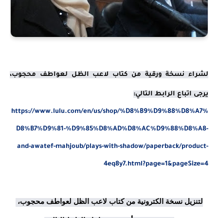
لشراء نسخة ورقية من كتاب لاعب الظل لعواطف محجوب، 
يرجى اتباع الرابط التالي:
https://www.lulu.com/en/us/shop/%D8%B9%D9%88%D8%A7%
D8%B7%D9%81-%D9%85%D8%AD%D8%AC%D9%88%D8%A8-
and-awatef-mahjoub/plays-with-shadow/paperback/product-
4eq8y7.html?page=1&pageSize=4
لتنزيل نسخة الكترونية من كتاب لاعب الظل لعواطف محجوب، 