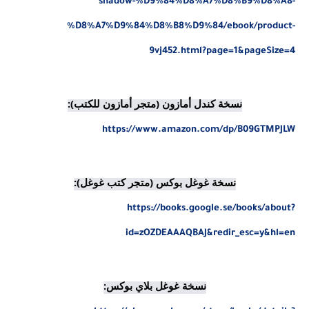
shadow-%D9%84%D8%A7%D8%B9%D8%A8-
%D8%A7%D9%84%D8%B8%D9%84/ebook/product-
9vj452.html?page=1&pageSize=4
نسخة كندل أمازون (متجر أمازون للكتب):

https://www.amazon.com/dp/B09GTMPJLW
نسخة غوغل بوكس (متجر كتب غوغل):

https://books.google.se/books/about?
id=zOZDEAAAQBAJ&redir_esc=y&hl=en
نسخة غوغل بلاي بوكس:
