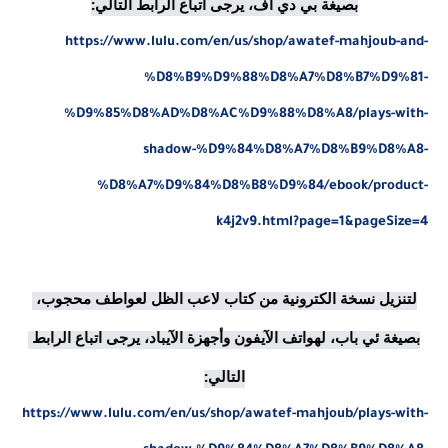
بصيغة بي دي أف، يرجى اتباع الرابط التالي:

https://www.lulu.com/en/us/shop/awatef-mahjoub-and-
%D8%B9%D9%88%D8%A7%D8%B7%D9%81-
%D9%85%D8%AD%D8%AC%D9%88%D8%A8/plays-with-
shadow-%D9%84%D8%A7%D8%B9%D8%A8-
%D8%A7%D9%84%D8%B8%D9%84/ebook/product-
k4j2v9.html?page=1&pageSize=4
لتنزيل نسخة الكترونية من كتاب لاعب الظل لعواطف محجوب، 
بصيغة ئي باب، لهواتف الآيفون وأجهزة الآيباد، يرجى اتباع الرابط 
التالي:

https://www.lulu.com/en/us/shop/awatef-mahjoub/plays-with-