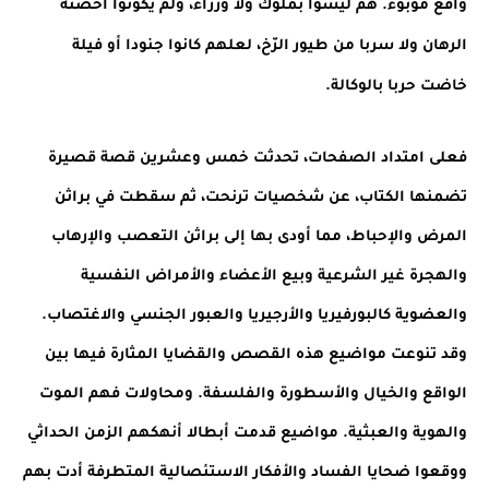
واقع موبوء. هم ليسوا بملوك ولا وزراء، ولم يكونوا أحصنة 
الرهان ولا سربا من طيور الرّخ، لعلهم كانوا جنودا أو فيلة 
خاضت حربا بالوكالة. 
فعلى امتداد الصفحات، تحدثت خمس وعشرين قصة قصيرة 
تضمنها الكتاب، عن شخصيات ترنحت، ثم سقطت في براثن 
المرض والإحباط، مما أودى بها إلى براثن التعصب والإرهاب 
والهجرة غير الشرعية وبيع الأعضاء والأمراض النفسية 
والعضوية كالبورفيريا والأرجيريا والعبور الجنسي والاغتصاب. 
وقد تنوعت مواضيع هذه القصص والقضايا المثارة فيها بين 
الواقع والخيال والأسطورة والفلسفة. ومحاولات فهم الموت 
والهوية والعبثية. مواضيع قدمت أبطالا أنهكهم الزمن الحداثي 
ووقعوا ضحايا الفساد والأفكار الاستئصالية المتطرفة أدت بهم 