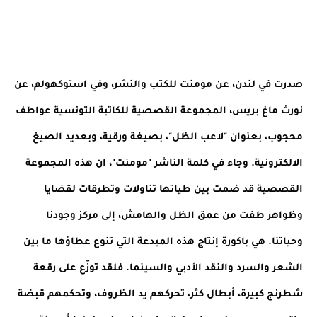
صدرت في لندن، عن مومنت للكتب والنشر، وفي استوكهولم، عن 
نورث ماغ بريس، المجموعة القصصية للكاتبة التونسية عواطف 
محجوب، بعنوان "لاعب الظل"، بصيغة ورقية، وبعديد الصيغ 
الالكترونية. وجاء في كلمة الناشر "مومنت"، ان هذه المجموعة 
القصصية قد ضمت بين طياتها تناولات وتطرقات لقضايا 
وظواهر طفت من عمق الظل والهامش، إلى مركز وجودنا 
وحياتنا. هي باكورة إنتاج هذه المبدعة التي تنوع عطاؤها ما بين 
الشعر والسرد والنقد الأدبي والسينما. فلقد توزّع على رقعة 
شطرنج كبيرة، أبطال كثر، تحركهم يد الظروف، وتحكمهم قبضة 