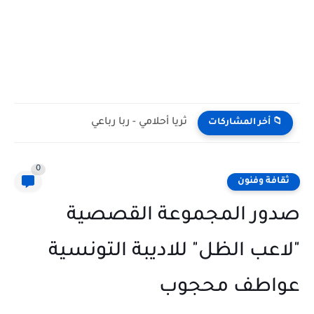
ثريا أحلامي - ربا رباعي
📁 أخر المشاركات
0
ثقافة وفنون
صدور المجموعة القصصية
"لاعب الظل" للاديبة التونسية
عواطف محجوب