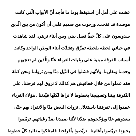
عشت على أمل أن استيقظ يوما ما فأجد أنّ الأبواب الّتي كانت
موصدة قد فتحت. ورجوت من صميم قلبي أن أكون من بين الّذين
سدوسون على كلّ خطّ فصل بيني وبين أبناء تربتي. لقد شاهدت
في حياتي لحظة بلحظة تمزّق وتشتّت أبناء الوطن الواحد وكانت
أسباب الفرقة مبنية على رغبات الغرباء عنّا والّذين لم تعجبهم
وحدتنا وتقاربنا. ولأنّهم فشلوا في النّيل منّا ومن ثرواتنا ونحن كتلة
فقد عملوا من خلال خفافيش هم كذلك لا تروق لهم فرحتنا، على
التّفرقة بيننا وتسييجنا بخطوط لا نراها لكنّها قيّدتنا . هؤلاء الغرباء
عمدوا إلى تفرقتنا باستغلال نزوات البعض منّا والانفراد بهم حتّى
يبعدوهم عنّا ويؤجّجوهم ضدّنا لأنّنا صمدنا ضدّ رغباتهم. تربّصوا
بخبزنا..تربّصوا بأغانينا.. تربّصوا بأفراحنا..فامتلكوا مقاليد كلّ خطوط