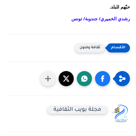
حبّهم للبلد.
رشدي الخميري/ جندوبة/ تونس
ثقافة وفنون
مجلة بويب الثقافية