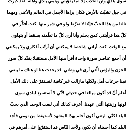
سوى بلدي ولن انحذب إلاّ لما يقوّيني وينمي بلدي وأهله. لقد كبرت
في جيل تشبّث بالأرض فكان يراها الأجمل في العالم والأغنى ومهما
نالنا من هذا الحبّ فإنّنا لا نفرّط ولو في شبر منها. كنت أفكّر في
كلّ هذا فرأيتني كمن يحلم وأنا أرى كلّ ما تعلّمته يسقط أو يتهاوى
مع الوقت. كنت أراني شاخصا لا يمكنني أن أرتّب أفكاري ولا يمكنني
أن أجمع عناصر صورة واحدة أقرأ منها الأمل مستقبلا يفنّد كلّ صور
الحزن والبؤس الّتي أرى في وطني. قد يحدث هنا او هناك ما يبقي
فينا جرعات أمل ولكنّها مازالت غير كافية لنستقرّ على ذلك الأمل.
أعلم أنّ قد أكون مبالغا في حديثي لأنّي لا أستسيغ لبلدي سوى
لونها وزينتها الّتي عهدنا. أعرف كذلك أني لست الوحيد الّذي يحبّ
البلد لكنّي. ليتني أكون أحلم بهذا المشهد لأستيقظ من نومي فأجد
البلد كما أحببناه أن يكون ولأجد النّاس قد استقرّوا على أمرهم في