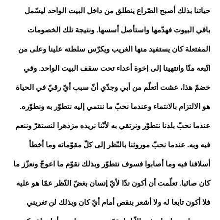
حياتنا بذلك أصبح الصّراع ينطلق من داخل البيت الواحد ليسّمل
باقي البيوت فهدّمها واستأصل أسسها. ونتيجة تلك الخصومات
المفتعلة كان يستفيد منها الغريب ويكرّس سلطته علينا وعلى من
اتّبعه منّا وانتهينا إلى إخوة أعداء تحت سقف البيت الواحد. وفي
خضمّ هذا، عشت أتعلّم من أبي وجدّي أنّ سبب أيّ رقيّ في الحياة
هو الالتزام بالانتماء وعندما نحبّ ما ننتمي إليه نتطوّر به ونطوّره.
عندما نحبّ بلدنا نتطوّر ونرتقي به لأنّنا نريده مزدهرا لنستقرّ وننعم
فيه وبه. عندما نحبّ موروثنا بالنّظر إلى كلّ مقوّماته وما أخطأ
أسلافنا فيه وما أصابوا فسوف نتطوّر وبذلك نقوّم ما اعوجّ ونعزّز ما
كان صائبا. تعلّمت أن أكون ندّا لأيّ إنسان بغضّ النّظر عمّا هو عليه
فلا أكون تابعا له ولا أشعر بنقص أمام أيّ كان وبذلك لن تغريني