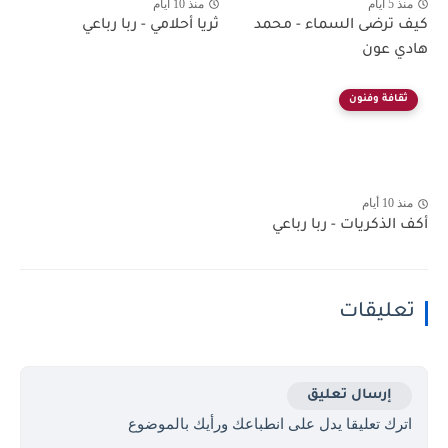
منذ 5 أيام
منذ 10 أيام
كيف ترضى السماء - محمد
ثريا أحلامي - ربا رباعي
هادي عون
ثقافة وفنون
منذ 10 أيام
أكف الذكريات - ربا رباعي
تعليقات
إرسال تعليق
اترك تعليقا يدل على انطباعك ورأيك بالموضوع