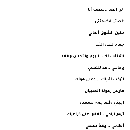
 لن ابعد ..متعب أنا 
غصتي فضحتني
حنين الشوق أبكاني
جمره لظى الخد
اشتقت لك.. اليوم والأمس والغد
يافاتني ..عد للهفتي
اترقب لقياك .. وعلى هواك 
مارس رعونة الصبيان
اجبني وأعد جوى بسمتي
تزهر ايامي ..تغفوا على ذراعيك
أحلامي .. يهنأ صبحي