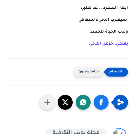
ايها  المتمرد .. عد لقلبي
 سيقترب الدفيء لشفاهي
وتدب الحياة للجسد
بقلمي..خزعل اللامي
ثقافة وفنون
مجلة بويب الثقافية