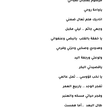
مرسوم بفنجان صباحي
ياواحة روحي
اناديك هلم تعال ضمني 
وجعي جاثم .. ليلي مكبل 
يا خفقة بالقلب  يانبضي وعنفواني 
وهدوءي وصخبي وحزني وفرحي 
ولوعتي ورجفة اليد 
ياقصيدتي البكر 
يا نخب كؤوسي .. ثمل عالمي 
تفجر الوجد .. ياربيع العمر 
وفجر حياتي مسكه والعنبر
طال البعد  ..أما همست