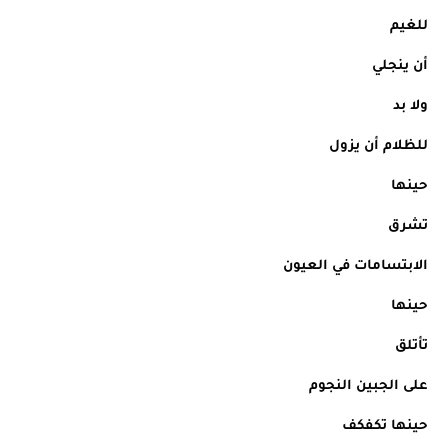
للغيم
أن ينجلي
ولا بد
للظلام أن يزول
حينها
تشرق
الابتسامات في العيون
حينها
تأتلق
على الجبين النجوم
حينها تكفكف