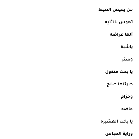
من يفيض الغيظ
تهوس بالثنيه
ألها عراضه
ياشبة
وستر
يا بخت منكول 
صرتلها صلح
وحزام 
عاضه
يا بخت العشيره
وراية العباس