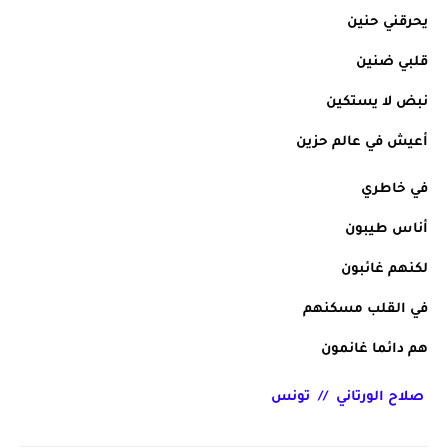
يحرقني حنين
قلبي ضنين
نبض لا يستكين
أعيش في عالم حزين
في خاطري
أناس طيبون
لكنهم غائبون
في القلب مسكنهم
هم دائما غانمون 
 صلاح الورتاني  //  تونس